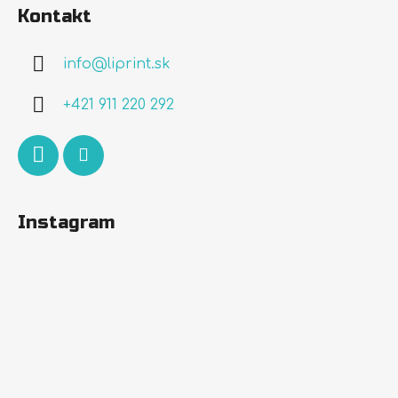
á
Kontakt
p
ä
info
@
liprint.sk
t
i
+421 911 220 292
e
Instagram