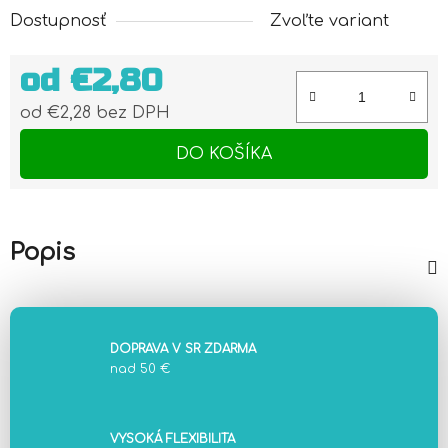
Dostupnosť
Zvoľte variant
od
€2,80
od
€2,28
bez DPH
Jednotková cena:
DO KOŠÍKA
Popis
DOPRAVA V SR ZDARMA
nad 50 €
VYSOKÁ FLEXIBILITA