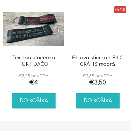
(–27 %)
Textilná kľúčenka
Filcová stierka + FILC
FURT DAČO
GRÁTIS modrá
€3,25 bez DPH
€2,85 bez DPH
€4
€3,50
DO KOŠÍKA
DO KOŠÍKA
Z