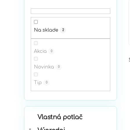
p
a
n
e
Na sklade
2
l
Akcia
0
Novinka
0
Tip
0
K
Preskočiť
Vlastná potlač
a
kategórie
t