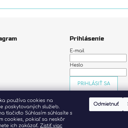
agram
Prihlásenie
E-mail
Heslo
PRIHLÁSIŤ SA
Nová registrácia
Zabudn
nka používa cookies na
heslo
Odmietnuť
Sledovať na Instagrame
ie poskytovaných služieb.
na tlačidlo Súhlasím súhlasíte s
m cookies, pokiaľ sa neskôr
ete ich zakázať.
Zistiť viac