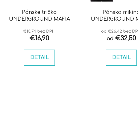
o
d
Pánske tričko
Pánska mikin
u
UNDERGROUND MAFIA
UNDERGROUND M
k
t
€13,74 bez DPH
od €26,42 bez D
€16,90
€32,50
od
o
v
DETAIL
DETAIL
O
v
l
á
d
a
c
i
e