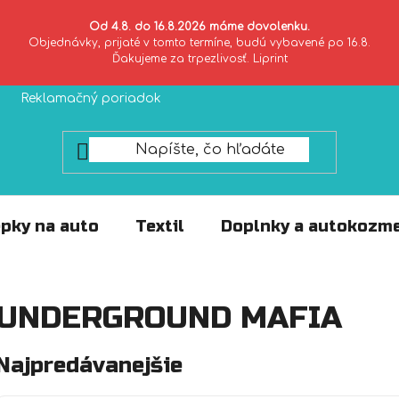
Od 4.8. do 16.8.2026 máme dovolenku.
Objednávky, prijaté v tomto termíne, budú vybavené po 16.8.
Ďakujeme za trpezlivosť. Liprint
Reklamačný poriadok
Zásady ochrany súkromia
pky na auto
Textil
Doplnky a autokozme
UNDERGROUND MAFIA
Najpredávanejšie