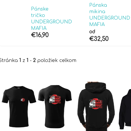
Pánska
Pánske
mikina
tričko
UNDERGROUND
UNDERGROUND
MAFIA
MAFIA
od
€16,90
€32,50
Stránka
1
z
1
-
2
položiek celkom
V
ý
p
i
s
p
r