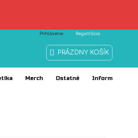
Prihlásenie
Registrácia
Zásady používania súborov cookies
O nás
FAQ
PRÁZDNY KOŠÍK
NÁKUPNÝ
KOŠÍK
tika
Merch
Ostatné
Informácie