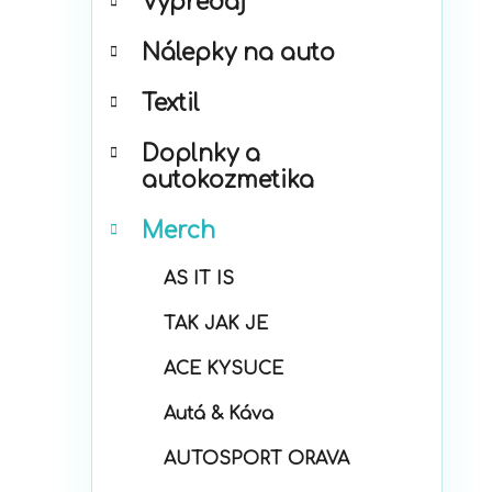
Výpredaj
e
g
Nálepky na auto
ó
r
Textil
i
e
Doplnky a
autokozmetika
Merch
AS IT IS
TAK JAK JE
ACE KYSUCE
Autá & Káva
AUTOSPORT ORAVA