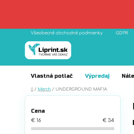
Prejsť
Všeobecné obchodné podmienky
GDPR
na
obsah
Vlastná potlač
Výpredaj
Nále
Domov
/
Merch
/
UNDERGROUND MAFIA
B
o
Cena
č
n
€
16
€
34
ý