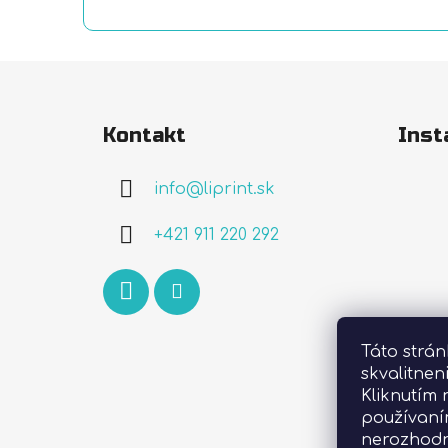
Z
á
Kontakt
Inst
p
ä
info
@
liprint.sk
t
i
+421 911 220 292
e
Táto strá
skvalitnen
Kliknutím 
používaní
nerozhodn