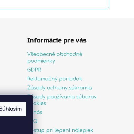
Informácie pre vás
Všeobecné obchodné
podmienky
GDPR
Reklamačný poriadok
Zásady ochrany súkromia
Zásady používania súborov
uté
cookies
Súhlasím
O nás
FAQ
Postup pri lepení nálepiek