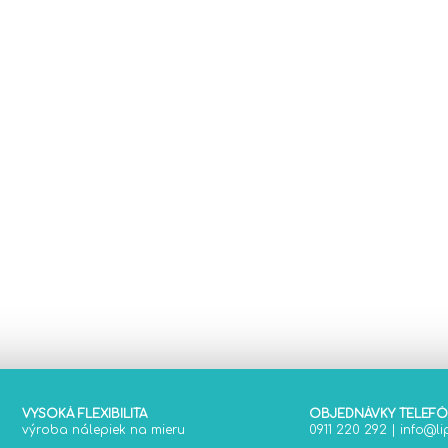
VYSOKÁ FLEXIBILITA
OBJEDNÁVKY TELEF
výroba nálepiek na mieru
0911 220 292
|
info@lip