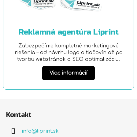
Reklamná agentúra Liprint
Zabezpečíme kompletné marketingové
riešenia – od návrhu loga a tlačovín až po
tvorbu webstránok a SEO optimalizáciu.
Viac informácií
Z
á
Kontakt
p
ä
info
@
liprint.sk
t