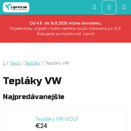
Hľadať
NÁKU
KOŠÍK
Od 4.8. do 16.8.2026 máme dovolenku.
Objednávky, prijaté v tomto termíne, budú vybavené po 16.8.
Ďakujeme za trpezlivosť. Liprint
Prejsť
na
obsah
Domov
/
Textil
/
Tepláky
/
Tepláky VW
Tepláky VW
Najpredávanejšie
Tepláky VW GOLF
€24