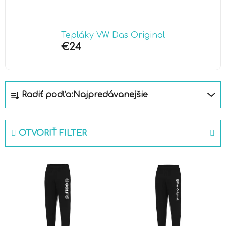
Tepláky VW Das Original
€24
R
Radiť podľa:
Najpredávanejšie
a
d
e
OTVORIŤ FILTER
n
i
V
e
ý
p
p
r
i
o
s
d