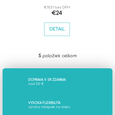
€19,51 bez DPH
€24
DETAIL
5
položiek celkom
O
v
l
á
d
DOPRAVA V SR ZDARMA
nad 50 €
a
c
i
e
VYSOKÁ FLEXIBILITA
výroba nálepiek na mieru
p
r