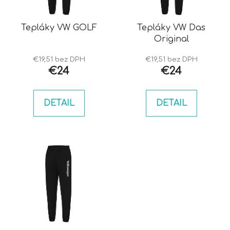
p
u
r
k
o
Tepláky VW GOLF
Tepláky VW Das
t
Original
d
o
u
v
€19,51 bez DPH
€19,51 bez DPH
k
€24
€24
t
o
DETAIL
DETAIL
v