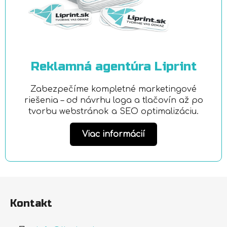
Reklamná agentúra Liprint
Zabezpečíme kompletné marketingové
riešenia – od návrhu loga a tlačovín až po
tvorbu webstránok a SEO optimalizáciu.
Viac informácií
Z
á
Kontakt
p
ä