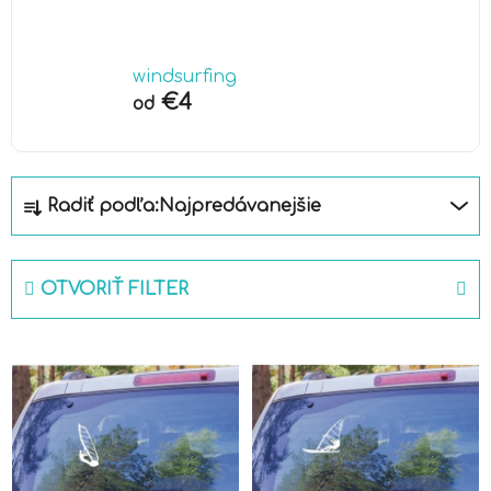
windsurfing
€4
od
R
Radiť podľa:
Najpredávanejšie
a
d
e
OTVORIŤ FILTER
n
i
V
e
ý
p
p
r
i
o
s
d