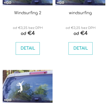
p
u
r
k
o
Windsurfing 2
windsurfing
t
d
o
u
v
od €3,25 bez DPH
od €3,25 bez DPH
k
€4
€4
od
od
t
o
DETAIL
DETAIL
v