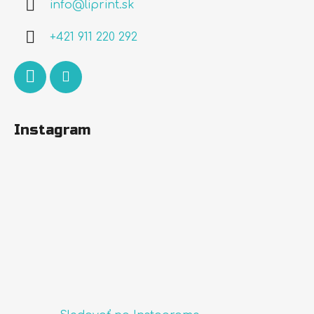
info
@
liprint.sk
t
i
+421 911 220 292
e
Instagram