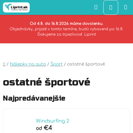
Hľadať
NÁKU
KOŠÍK
Od 4.8. do 16.8.2026 máme dovolenku.
Objednávky, prijaté v tomto termíne, budú vybavené po 16.8.
Ďakujeme za trpezlivosť. Liprint
Prejsť
na
obsah
Domov
/
Nálepky na auto
/
Šport
/
ostatné športové
ostatné športové
Najpredávanejšie
Windsurfing 2
€4
od