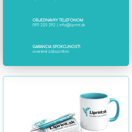
y
v
ý
OBJEDNÁVKY TELEFÓNOM
p
0911 220 292
|
info@liprint.sk
i
s
u
GARANCIA SPOKOJNOSTI
overené zákazníkmi