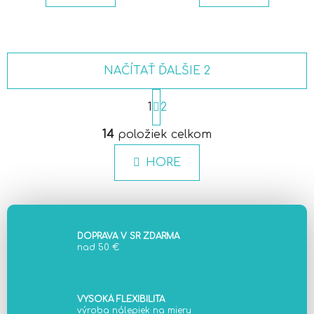
NAČÍTAŤ ĎALŠIE 2
S
t
1
2
r
O
á
14
položiek celkom
v
n
l
k
HORE
á
o
d
v
a
a
c
n
i
i
DOPRAVA V SR ZDARMA
e
e
nad 50 €
p
r
v
VYSOKÁ FLEXIBILITA
k
výroba nálepiek na mieru