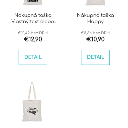
p
u
r
k
o
Nákupná taška
Nákupná taška
t
Vlastný text alebo
Happy
d
o
obrázok
u
v
€10,49 bez DPH
€8,86 bez DPH
k
€12,90
€10,90
t
o
DETAIL
DETAIL
v