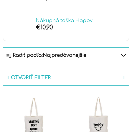
Nákupná taška Happy
€10,90
R
Radiť podľa:
Najpredávanejšie
a
d
e
OTVORIŤ FILTER
n
i
V
e
ý
p
p
r
i
o
s
d