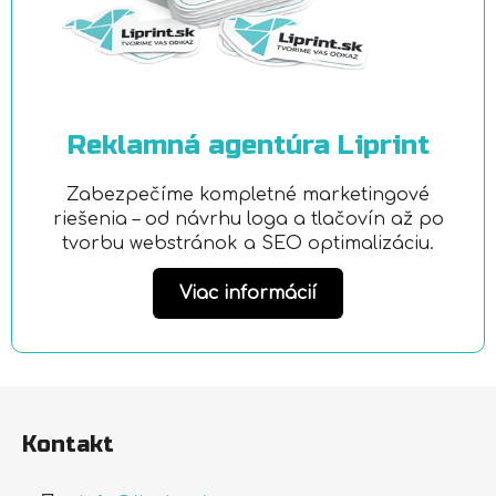
Reklamná agentúra Liprint
Zabezpečíme kompletné marketingové
riešenia – od návrhu loga a tlačovín až po
tvorbu webstránok a SEO optimalizáciu.
Viac informácií
Z
á
Kontakt
p
ä