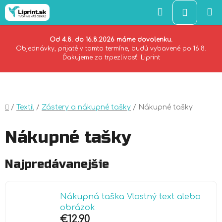
Hľadať
NÁKU
KOŠÍK
Od 4.8. do 16.8.2026 máme dovolenku.
Objednávky, prijaté v tomto termíne, budú vybavené po 16.8.
Ďakujeme za trpezlivosť. Liprint
Prejsť
na
obsah
Domov
/
Textil
/
Zástery a nákupné tašky
/
Nákupné tašky
Nákupné tašky
Najpredávanejšie
Nákupná taška Vlastný text alebo
obrázok
€12,90