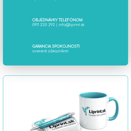
y
v
ý
OBJEDNÁVKY TELEFÓNOM
p
0911 220 292
|
info@liprint.sk
i
s
u
GARANCIA SPOKOJNOSTI
overené zákazníkmi