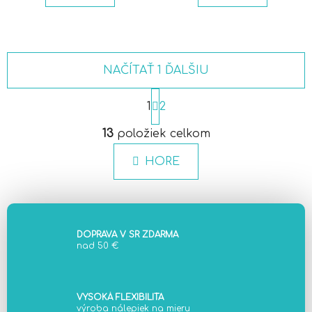
NAČÍTAŤ 1 ĎALŠIU
S
t
1
2
r
O
á
13
položiek celkom
v
n
l
k
HORE
á
o
d
v
a
a
c
n
i
i
DOPRAVA V SR ZDARMA
e
e
nad 50 €
p
r
v
VYSOKÁ FLEXIBILITA
k
výroba nálepiek na mieru