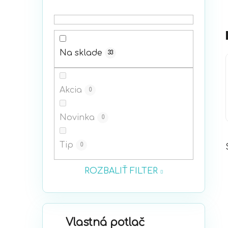
p
a
n
e
Na sklade
33
l
Akcia
0
Novinka
0
Tip
0
ROZBALIŤ FILTER
K
Preskočiť
Vlastná potlač
a
kategórie