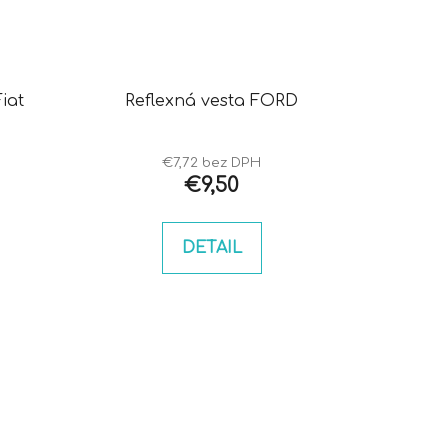
iat
Reflexná vesta FORD
€7,72 bez DPH
€9,50
DETAIL