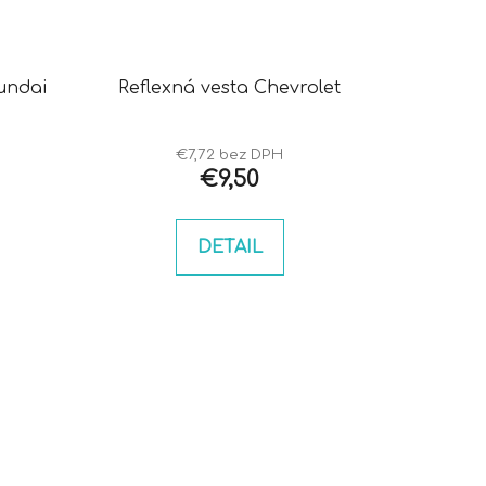
undai
Reflexná vesta Chevrolet
€7,72 bez DPH
€9,50
DETAIL