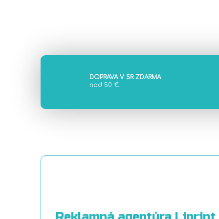
DOPRAVA V SR ZDARMA
nad 50 €
Reklamná agentúra Liprint