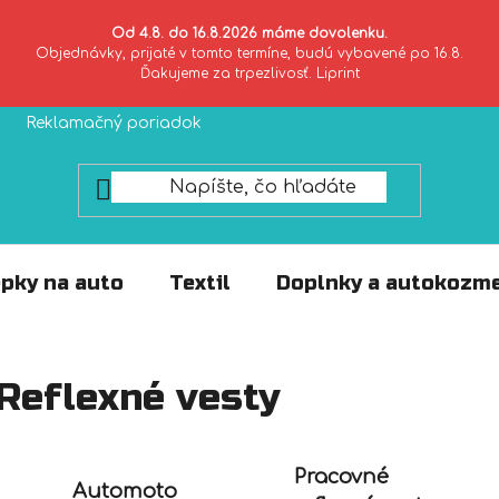
Od 4.8. do 16.8.2026 máme dovolenku.
Objednávky, prijaté v tomto termíne, budú vybavené po 16.8.
Ďakujeme za trpezlivosť. Liprint
Reklamačný poriadok
Zásady ochrany súkromia
pky na auto
Textil
Doplnky a autokozme
Reflexné vesty
Pracovné
Automoto