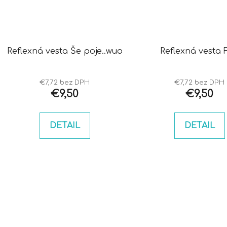
Reflexná vesta Še poje..wuo
Reflexná vesta F
€7,72 bez DPH
€7,72 bez DPH
€9,50
€9,50
DETAIL
DETAIL