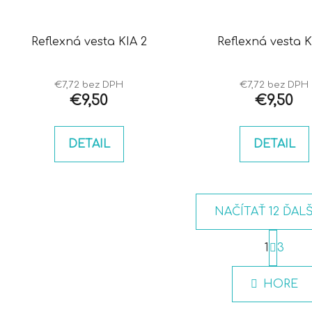
Reflexná vesta KIA 2
Reflexná vesta K
€7,72 bez DPH
€7,72 bez DPH
€9,50
€9,50
DETAIL
DETAIL
NAČÍTAŤ 12 ĎAL
S
t
1
3
O
r
v
á
l
HORE
n
á
k