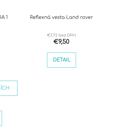
IA 1
Reflexná vesta Land rover
€7,72 bez DPH
€9,50
DETAIL
ŠÍCH