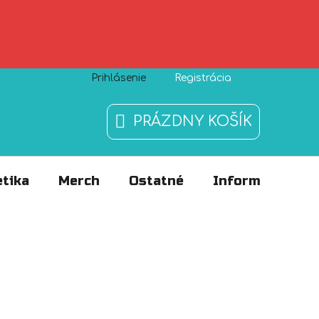
Prihlásenie
Registrácia
Zásady používania súborov cookies
O nás
FAQ
PRÁZDNY KOŠÍK
NÁKUPNÝ
KOŠÍK
tika
Merch
Ostatné
Informácie