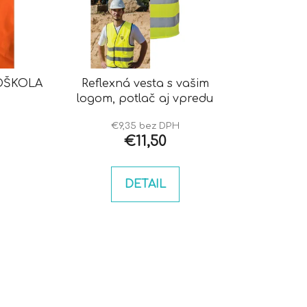
p
r
o
d
u
TOŠKOLA
Reflexná vesta s vašim
k
logom, potlač aj vpredu
t
o
€9,35 bez DPH
€11,50
v
DETAIL