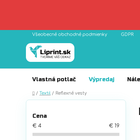
Prejsť
Všeobecné obchodné podmienky
GDPR
na
obsah
Vlastná potlač
Výpredaj
Nále
Domov
/
Textil
/
Reflexné vesty
B
o
Cena
č
n
€
4
€
19
ý