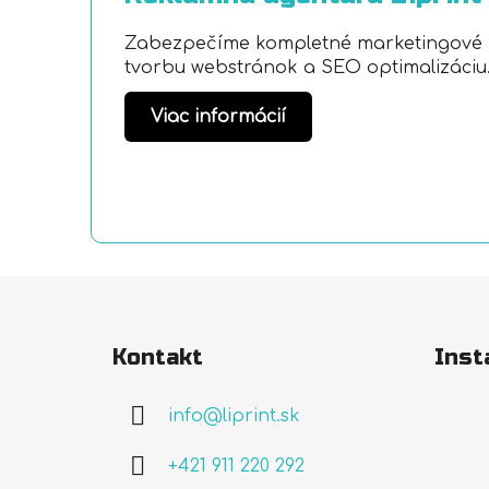
Zabezpečíme kompletné marketingové ri
tvorbu webstránok a SEO optimalizáciu
Viac informácií
Z
á
Kontakt
Inst
p
ä
info
@
liprint.sk
t
i
+421 911 220 292
e