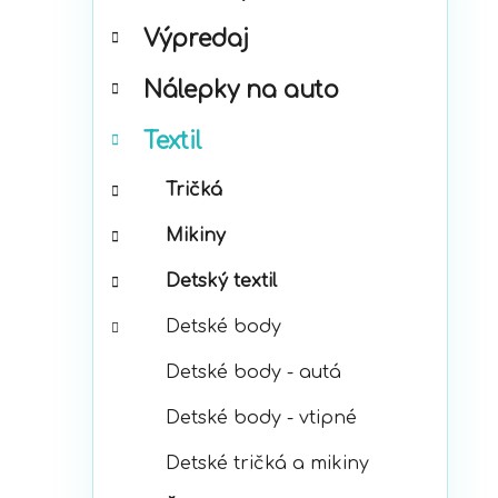
t
Výpredaj
e
g
Nálepky na auto
ó
r
Textil
i
e
Tričká
Mikiny
Detský textil
Detské body
Detské body - autá
Detské body - vtipné
Detské tričká a mikiny