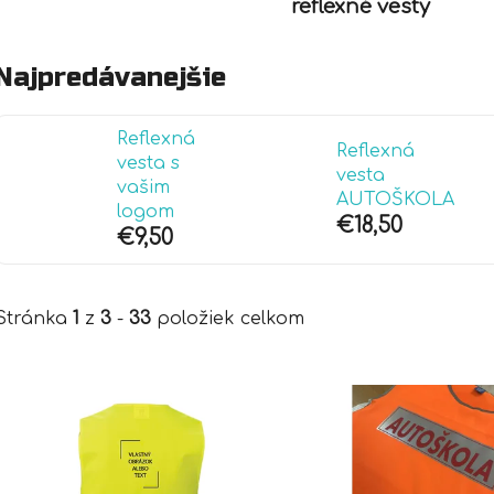
reflexné vesty
Najpredávanejšie
Reflexná
Reflexná
vesta s
vesta
vašim
AUTOŠKOLA
logom
€18,50
€9,50
Stránka
1
z
3
-
33
položiek celkom
V
ý
p
i