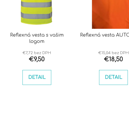
s
p
r
o
d
Reflexná vesta s vašim
Reflexná vesta AU
u
logom
k
t
€7,72 bez DPH
€15,04 bez DPH
€9,50
€18,50
o
v
DETAIL
DETAIL