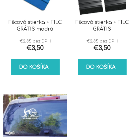
s
d
p
u
r
k
o
Filcová stierka + FILC
Filcová stierka + FILC
t
GRÁTIS modrá
GRÁTIS
d
o
u
v
€2,85 bez DPH
€2,85 bez DPH
k
€3,50
€3,50
t
o
DO KOŠÍKA
DO KOŠÍKA
v