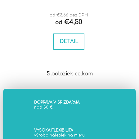
od €3,66 bez DPH
€4,50
od
DETAIL
5
položiek celkom
O
v
l
á
d
DOPRAVA V SR ZDARMA
nad 50 €
a
c
i
e
VYSOKÁ FLEXIBILITA
výroba nálepiek na mieru
p