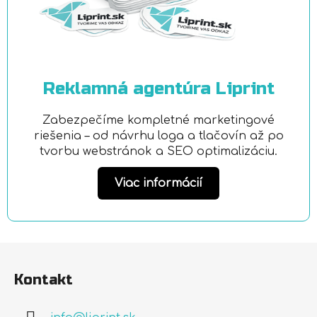
Reklamná agentúra Liprint
Zabezpečíme kompletné marketingové
riešenia – od návrhu loga a tlačovín až po
tvorbu webstránok a SEO optimalizáciu.
Viac informácií
Z
á
Kontakt
p
ä