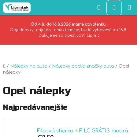
Hľadať
NÁKU
KOŠÍK
Od 4.8. do 16.8.2026 máme dovolenku.
Objednávky, prijaté v tomto termíne, budú vybavené po 16.8.
Ďakujeme za trpezlivosť. Liprint
Prejsť
na
obsah
Domov
/
Nálepky na auto
/
Nálepky podľa značky auta
/
Opel
nálepky
Opel nálepky
Najpredávanejšie
Filcová stierka + FILC GRÁTIS modrá