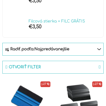
€3,50
Filcová stierka + FILC GRÁTIS
€3,50
R
Radiť podľa:
Najpredávanejšie
a
d
e
OTVORIŤ FILTER
n
i
V
e
(–27 %)
(–27 %)
ý
p
p
r
i
o