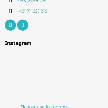
info
@
liprint.sk
t
i
+421 911 220 292
e
Instagram
Sledovať na Instagrame