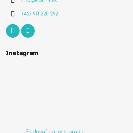
info
@
liprint.sk
t
i
+421 911 220 292
e
Instagram
Sledovať na Instagrame