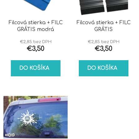
s
d
p
u
r
k
o
Filcová stierka + FILC
Filcová stierka + FILC
t
GRÁTIS modrá
GRÁTIS
d
o
u
v
€2,85 bez DPH
€2,85 bez DPH
k
€3,50
€3,50
t
o
DO KOŠÍKA
DO KOŠÍKA
v