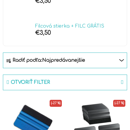
€3,50
Filcová stierka + FILC GRÁTIS
€3,50
R
Radiť podľa:
Najpredávanejšie
a
d
e
OTVORIŤ FILTER
n
i
V
e
(–27 %)
(–27 %)
ý
p
p
r
i
o