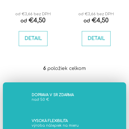
od €3,66 bez DPH
od €3,66 bez DPH
€4,50
€4,50
od
od
DETAIL
DETAIL
6
položiek celkom
O
v
l
á
d
DOPRAVA V SR ZDARMA
nad 50 €
a
c
i
e
VYSOKÁ FLEXIBILITA
výroba nálepiek na mieru
p