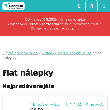
Hľadať
NÁKU
KOŠÍK
Od 4.8. do 16.8.2026 máme dovolenku.
Objednávky, prijaté v tomto termíne, budú vybavené po 16.8.
Ďakujeme za trpezlivosť. Liprint
Prejsť
na
obsah
Domov
/
Nálepky na auto
/
Nálepky podľa značky auta
/
fiat
nálepky
fiat nálepky
Najpredávanejšie
Filcová stierka + FILC GRÁTIS modrá