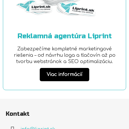
Reklamná agentúra Liprint
Zabezpečíme kompletné marketingové
riešenia – od návrhu loga a tlačovín až po
tvorbu webstránok a SEO optimalizáciu.
Viac informácií
Z
á
Kontakt
p
ä