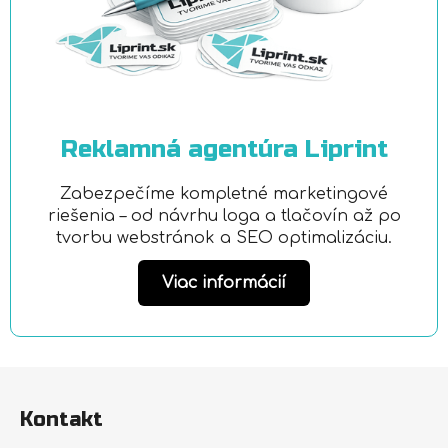
Reklamná agentúra Liprint
Zabezpečíme kompletné marketingové
riešenia – od návrhu loga a tlačovín až po
tvorbu webstránok a SEO optimalizáciu.
Viac informácií
Z
á
Kontakt
p