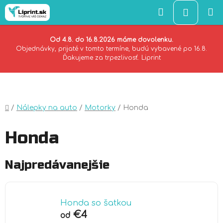
Hľadať
NÁKU
KOŠÍK
Od 4.8. do 16.8.2026 máme dovolenku.
Objednávky, prijaté v tomto termíne, budú vybavené po 16.8.
Ďakujeme za trpezlivosť. Liprint
Prejsť
na
obsah
Domov
/
Nálepky na auto
/
Motorky
/
Honda
Honda
Najpredávanejšie
Honda so šatkou
€4
od