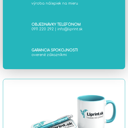
výroba nálepiek na mieru
p
r
v
k
OBJEDNÁVKY TELEFÓNOM
0911 220 292
|
info@liprint.sk
y
v
ý
p
GARANCIA SPOKOJNOSTI
i
overené zákazníkmi
s
u