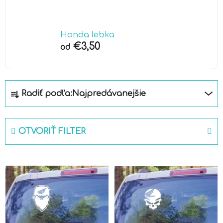
Honda lebka
€3,50
od
R
Radiť podľa:
Najpredávanejšie
a
d
e
OTVORIŤ FILTER
n
i
V
e
ý
p
p
r
i
o
s
d