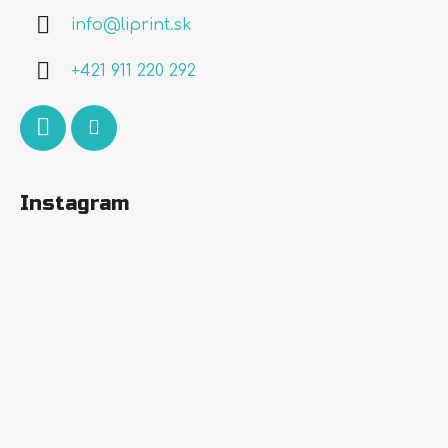
ä
info
@
liprint.sk
t
i
+421 911 220 292
e
Instagram