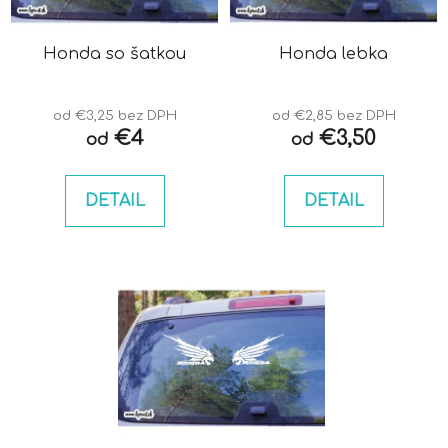
p
u
r
k
o
Honda so šatkou
Honda lebka
t
d
o
u
v
od €3,25 bez DPH
od €2,85 bez DPH
k
€4
€3,50
od
od
t
o
DETAIL
DETAIL
v