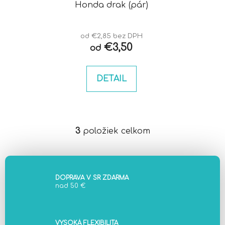
Honda drak (pár)
od €2,85 bez DPH
€3,50
od
DETAIL
3
položiek celkom
O
v
l
á
d
DOPRAVA V SR ZDARMA
nad 50 €
a
c
i
e
VYSOKÁ FLEXIBILITA