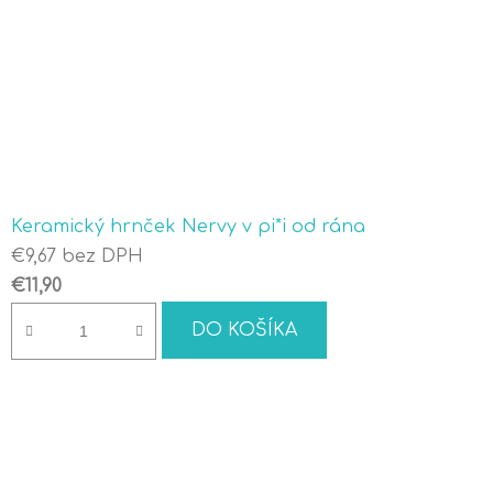
Keramický hrnček Nervy v pi*i od rána
€9,67 bez DPH
€11,90
DO KOŠÍKA