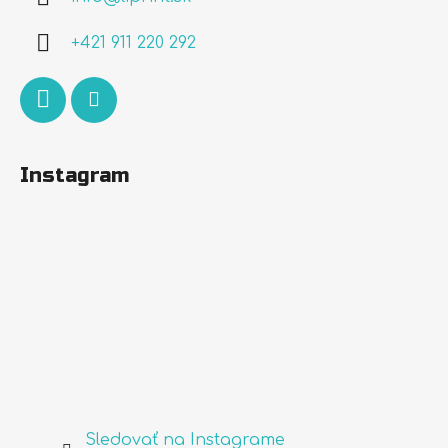
ä
+421 911 220 292
t
i
e
Instagram
Sledovať na Instagrame