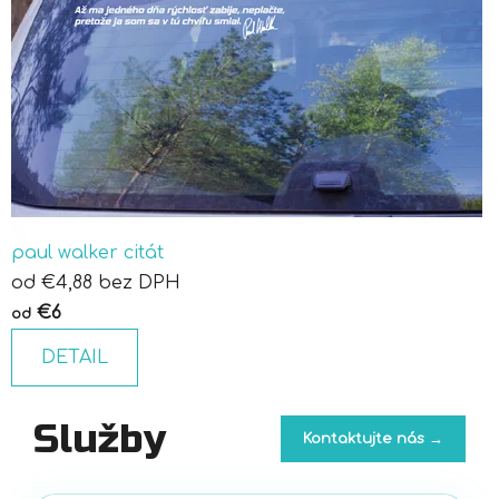
paul walker citát
od €4,88 bez DPH
€6
od
DETAIL
Služby
Kontaktujte nás →