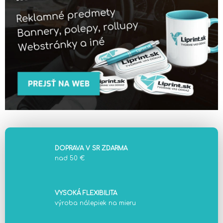
e
k
,
a
u
t
o
p
DOPRAVA V SR ZDARMA
o
nad 50 €
l
e
VYSOKÁ FLEXIBILITA
výroba nálepiek na mieru
p