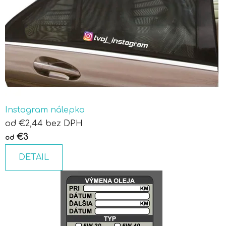
h
p
r
e
d
m
Instagram nálepka
e
od €2,44 bez DPH
t
€3
od
o
DETAIL
v