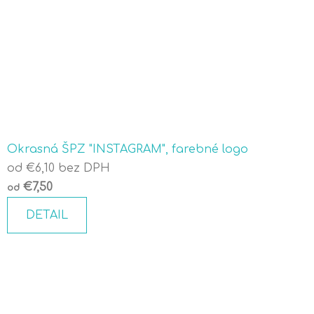
Okrasná ŠPZ "INSTAGRAM", farebné logo
od €6,10 bez DPH
€7,50
od
DETAIL