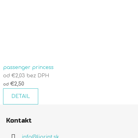
passenger princess
od €2,03 bez DPH
€2,50
od
DETAIL
Z
á
Kontakt
p
info
@
liprint.sk