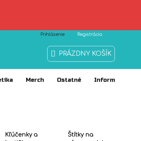
Prihlásenie
Registrácia
Zásady používania súborov cookies
O nás
FAQ
PRÁZDNY KOŠÍK
NÁKUPNÝ
KOŠÍK
tika
Merch
Ostatné
Informácie
Kľúčenky a
Štítky na