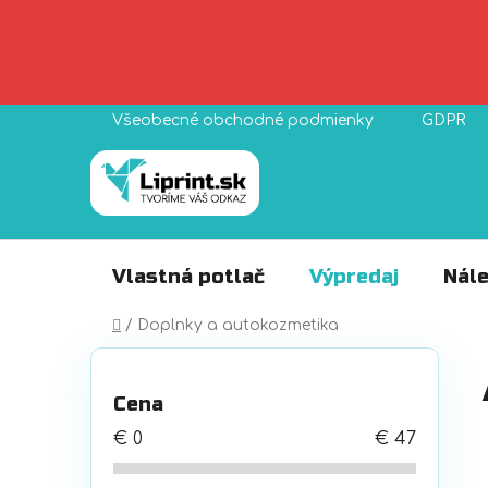
Prejsť
Všeobecné obchodné podmienky
GDPR
na
obsah
Vlastná potlač
Výpredaj
Nále
Domov
/
Doplnky a autokozmetika
B
o
Cena
č
n
€
0
€
47
ý