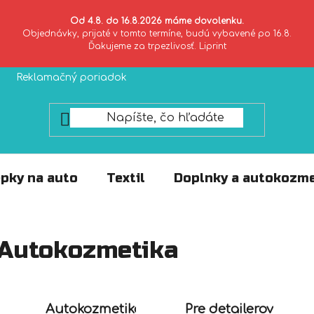
Od 4.8. do 16.8.2026 máme dovolenku.
Objednávky, prijaté v tomto termíne, budú vybavené po 16.8.
Ďakujeme za trpezlivosť. Liprint
Reklamačný poriadok
Zásady ochrany súkromia
pky na auto
Textil
Doplnky a autokozme
Autokozmetika
Autokozmetika
Pre detailerov