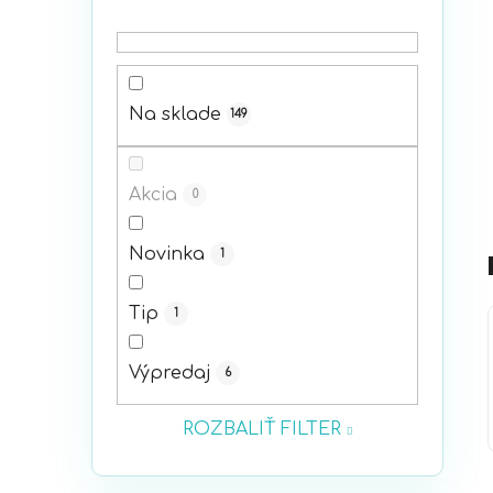
p
a
n
e
Na sklade
149
l
Akcia
0
Novinka
1
Tip
1
Výpredaj
6
ROZBALIŤ FILTER