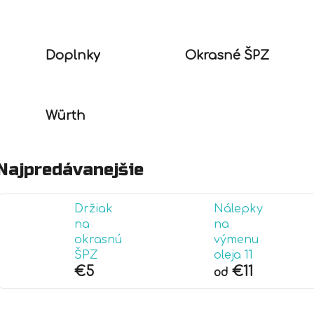
Doplnky
Okrasné ŠPZ
Würth
Najpredávanejšie
Držiak
Nálepky
na
na
okrasnú
výmenu
ŠPZ
oleja 11
€5
€11
od