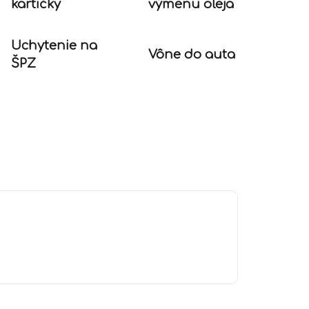
kartičky
výmenu oleja
Uchytenie na
Vône do auta
ŠPZ
R