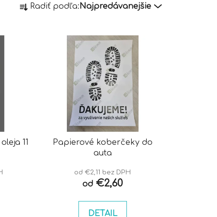
Radiť podľa:
Najpredávanejšie
a
d
e
n
i
e
p
r
o
d
u
leja 11
Papierové koberčeky do
k
auta
t
o
H
od €2,11 bez DPH
€2,60
od
v
DETAIL