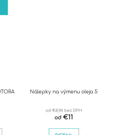
OTORA
Nálepky na výmenu oleja 5
od €8,94 bez DPH
€11
od