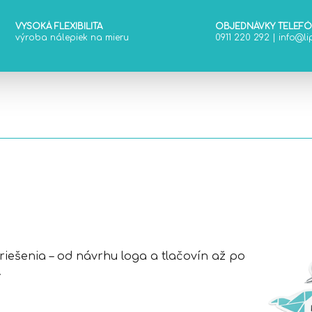
r
v
VYSOKÁ FLEXIBILITA
OBJEDNÁVKY TELEF
výroba nálepiek na mieru
0911 220 292
|
info@lip
k
y
v
ý
p
i
s
u
ešenia – od návrhu loga a tlačovín až po
.