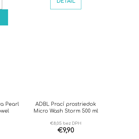
DETAIL
ra Pearl
ADBL Prací prostriedok
owel
Micro Wash Storm 500 ml
€8,05 bez DPH
€9,90