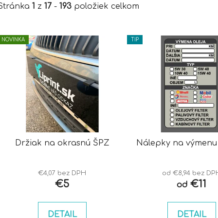
Stránka
1
z
17
-
193
položiek celkom
V
NOVINKA
TIP
ý
p
i
s
p
r
o
d
Držiak na okrasnú ŠPZ
Nálepky na výmenu o
u
k
t
€4,07 bez DPH
od €8,94 bez DP
€5
€11
od
o
v
DETAIL
DETAIL