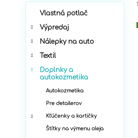
K
Preskočiť
Vlastná potlač
a
kategórie
t
Výpredaj
e
g
Nálepky na auto
ó
r
Textil
i
e
Doplnky a
autokozmetika
Autokozmetika
Pre detailerov
Kľúčenky a kartičky
Štítky na výmenu oleja