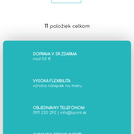
11
položiek celkom
O
v
l
á
d
DOPRAVA V SR ZDARMA
nad 50 €
a
c
i
e
VYSOKÁ FLEXIBILITA
výroba nálepiek na mieru
p
r
v
k
OBJEDNÁVKY TELEFÓNOM
0911 220 292
|
info@liprint.sk
y
v
ý