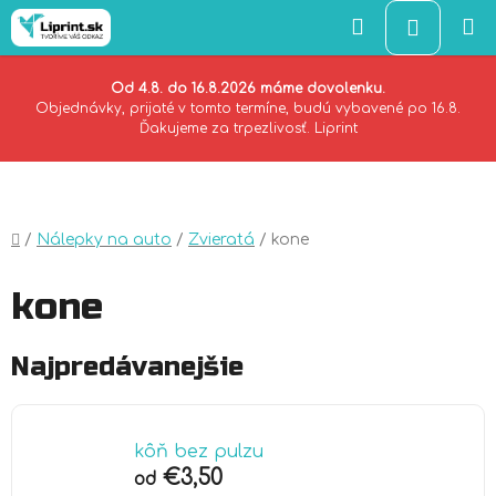
Hľadať
NÁKU
KOŠÍK
Od 4.8. do 16.8.2026 máme dovolenku.
Objednávky, prijaté v tomto termíne, budú vybavené po 16.8.
Ďakujeme za trpezlivosť. Liprint
Prejsť
na
obsah
Domov
/
Nálepky na auto
/
Zvieratá
/
kone
kone
Najpredávanejšie
kôň bez pulzu
€3,50
od