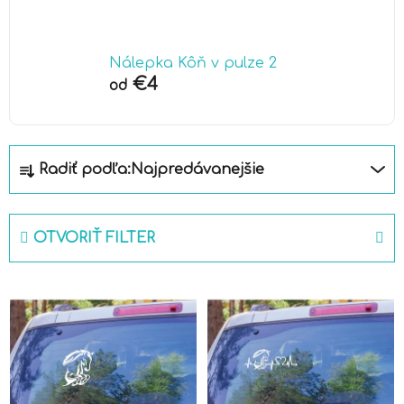
Nálepka Kôň v pulze 2
€4
od
R
Radiť podľa:
Najpredávanejšie
a
d
e
OTVORIŤ FILTER
n
i
V
e
ý
p
p
r
i
o
s
d