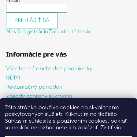
Heslo
PRIHLÁSIŤ SA
Nová registrácia
Zabudnuté heslo
Informácie pre vás
Všeobecné obchodné podmienky
GDPR
Reklamačný poriadok
Zásady ochrany súkromia
Zásady používania súborov cookies
Táto stránka používa cookies na skvalitnenie
poskytovaných služieb. Kliknutím na tlačidlo
O nás
Súhlasím súhlasíte s používaním cookies, pokiaľ
FAQ
sa neskôr nerozhodnete ich zakázať.
Zistiť viac
Postup pri lepení nálepiek