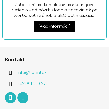
Zabezpečíme kompletné marketingové
riešenia – od návrhu loga a tlačovín až po
tvorbu webstránok a SEO optimalizáciu.
Viac informácií
Z
á
Kontakt
p
ä
info
@
liprint.sk
t
i
+421 911 220 292
e