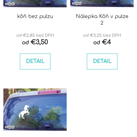
p
u
r
k
o
kôň bez pulzu
Nálepka Kôň v pulze
t
2
d
o
u
v
od €2,85 bez DPH
od €3,25 bez DPH
k
€3,50
€4
od
od
t
o
DETAIL
DETAIL
v