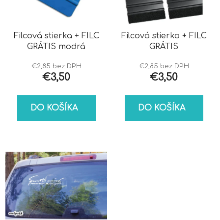
s
d
p
u
r
k
o
Filcová stierka + FILC
Filcová stierka + FILC
t
GRÁTIS modrá
GRÁTIS
d
o
u
v
€2,85 bez DPH
€2,85 bez DPH
k
€3,50
€3,50
t
o
DO KOŠÍKA
DO KOŠÍKA
v