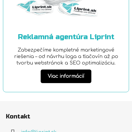
Reklamná agentúra Liprint
Zabezpečíme kompletné marketingové
riešenia – od návrhu loga a tlačovín až po
tvorbu webstránok a SEO optimalizáciu.
Viac informácií
Z
á
Kontakt
p
ä