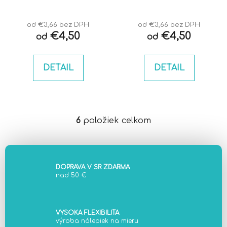
od €3,66 bez DPH
od €3,66 bez DPH
€4,50
€4,50
od
od
DETAIL
DETAIL
6
položiek celkom
O
v
l
á
d
DOPRAVA V SR ZDARMA
nad 50 €
a
c
i
e
VYSOKÁ FLEXIBILITA
výroba nálepiek na mieru
p