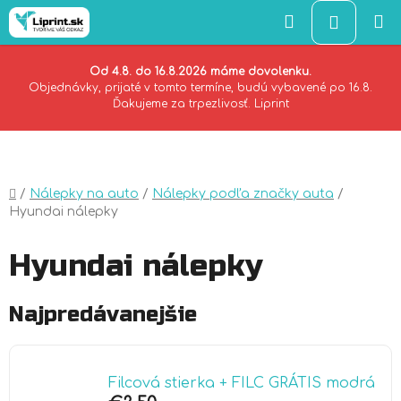
Hľadať
NÁKU
KOŠÍK
Od 4.8. do 16.8.2026 máme dovolenku.
Objednávky, prijaté v tomto termíne, budú vybavené po 16.8.
Ďakujeme za trpezlivosť. Liprint
Prejsť
na
obsah
Domov
/
Nálepky na auto
/
Nálepky podľa značky auta
/
Hyundai nálepky
Hyundai nálepky
Najpredávanejšie
Filcová stierka + FILC GRÁTIS modrá