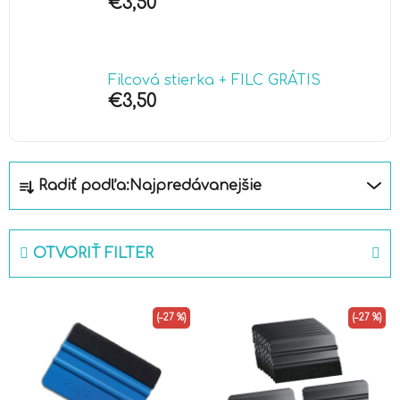
€3,50
Filcová stierka + FILC GRÁTIS
€3,50
R
Radiť podľa:
Najpredávanejšie
a
d
e
OTVORIŤ FILTER
n
i
V
e
(–27 %)
(–27 %)
ý
p
p
r
i
o