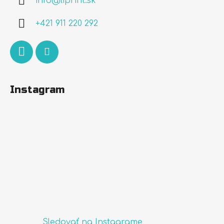
info
@
liprint.sk
t
i
+421 911 220 292
e
Instagram
Sledovať na Instagrame