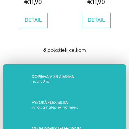
€11,90
€11,90
DETAIL
DETAIL
8
položiek celkom
O
v
l
á
d
DOPRAVA V SR ZDARMA
nad 50 €
a
c
i
e
VYSOKÁ FLEXIBILITA
výroba nálepiek na mieru
p
r
v
OBJEDNÁVKY TELEFÓNOM