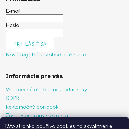
E-mail
Heslo
PRIHLÁSIŤ SA
Nová registrácia
Zabudnuté heslo
Informácie pre vás
Všeobecné obchodné podmienky
GDPR
Reklamačný poriadok
Zásady ochrany súkromia
Zásady používania súborov cookies
Táto stránka používa cookies na skvalitnenie