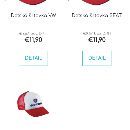
p
u
r
k
o
Detská šiltovka VW
Detská šiltovka SEAT
t
d
o
u
v
€9,67 bez DPH
€9,67 bez DPH
k
€11,90
€11,90
t
o
DETAIL
DETAIL
v