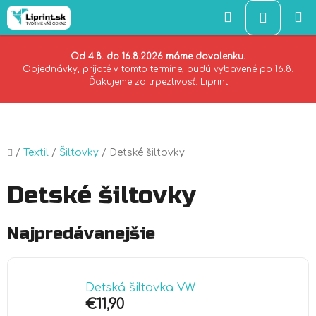
Hľadať
NÁKU
KOŠÍK
Od 4.8. do 16.8.2026 máme dovolenku.
Objednávky, prijaté v tomto termíne, budú vybavené po 16.8.
Ďakujeme za trpezlivosť. Liprint
Prejsť
na
obsah
Domov
/
Textil
/
Šiltovky
/
Detské šiltovky
Detské šiltovky
Najpredávanejšie
Detská šiltovka VW
€11,90