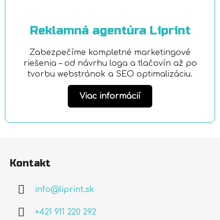
Reklamná agentúra Liprint
Zabezpečíme kompletné marketingové
riešenia – od návrhu loga a tlačovín až po
tvorbu webstránok a SEO optimalizáciu.
Viac informácií
Z
á
Kontakt
p
ä
info
@
liprint.sk
t
i
+421 911 220 292
e