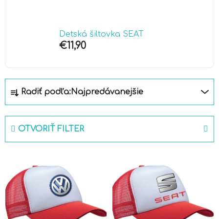
Detská šiltovka SEAT
€11,90
R
Radiť podľa:
Najpredávanejšie
a
d
e
OTVORIŤ FILTER
n
i
V
e
ý
p
p
r
i
o
s
d