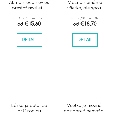
Ak na niečo nevieš
Možno nemáme
prestať myslieť,...
všetko, ale spolu
nám nič nechýba
od €12,68 bez DPH
od €15,20 bez DPH
€15,60
€18,70
od
od
DETAIL
DETAIL
Láska je puto, čo
Všetko je možné,
drží rodinu
dosiahnuť nemožné