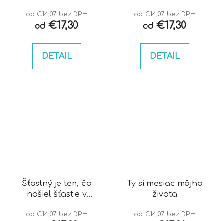
pohromade
trvá len trošku
od €14,07 bez DPH
od €14,07 bez DPH
dlhšie
€17,30
€17,30
od
od
DETAIL
DETAIL
Šťastný je ten, čo
Ty si mesiac môjho
našiel šťastie v
života
rodine
od €14,07 bez DPH
od €14,07 bez DPH