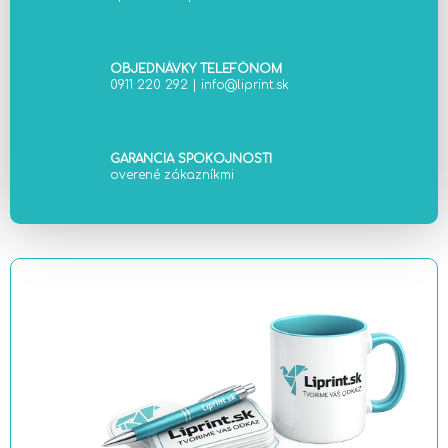
y
v
ý
OBJEDNÁVKY TELEFÓNOM
p
0911 220 292
|
info@liprint.sk
i
s
u
GARANCIA SPOKOJNOSTI
overené zákazníkmi