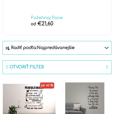
Požehnaj Pane
€21,60
od
R
Radiť podľa:
Najpredávanejšie
a
d
e
OTVORIŤ FILTER
n
i
V
e
(až –62 %)
ý
p
p
r
i
o
s
d