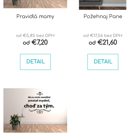
p
u
r
k
o
Pravidlá mamy
Požehnaj Pane
t
d
o
u
v
od €5,85 bez DPH
od €17,56 bez DPH
k
€7,20
€21,60
od
od
t
o
DETAIL
DETAIL
v