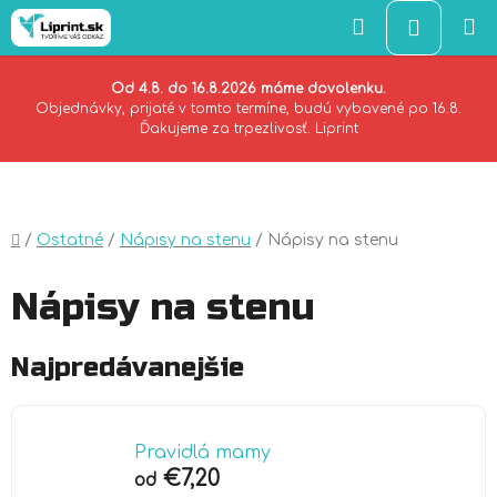
Hľadať
NÁKU
KOŠÍK
Od 4.8. do 16.8.2026 máme dovolenku.
Objednávky, prijaté v tomto termíne, budú vybavené po 16.8.
Ďakujeme za trpezlivosť. Liprint
Prejsť
na
obsah
Domov
/
Ostatné
/
Nápisy na stenu
/
Nápisy na stenu
Nápisy na stenu
Najpredávanejšie
Pravidlá mamy
€7,20
od