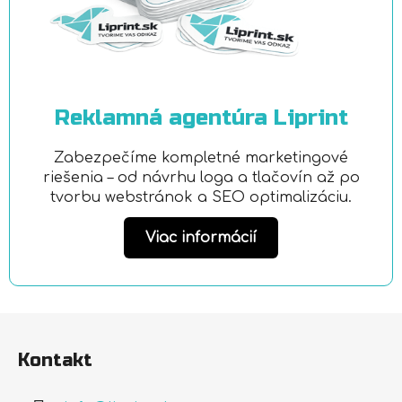
Reklamná agentúra Liprint
Zabezpečíme kompletné marketingové
riešenia – od návrhu loga a tlačovín až po
tvorbu webstránok a SEO optimalizáciu.
Viac informácií
Z
á
Kontakt
p
ä