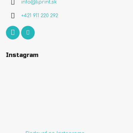
info
@
liprint.sk
t
i
+421 911 220 292
e
Instagram