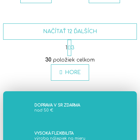
NAČÍTAŤ 12 ĎALŠÍCH
S
t
1
3
r
O
á
30
položiek celkom
v
n
l
k
HORE
á
o
d
v
a
a
c
n
i
i
DOPRAVA V SR ZDARMA
e
e
nad 50 €
p
r
v
VYSOKÁ FLEXIBILITA
k
výroba nálepiek na mieru