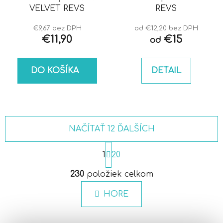
VELVET REVS
REVS
€9,67 bez DPH
od €12,20 bez DPH
€11,90
€15
od
DO KOŠÍKA
DETAIL
NAČÍTAŤ 12 ĎALŠÍCH
S
t
1
20
r
O
á
230
položiek celkom
v
n
l
k
HORE
á
o
d
v
a
a