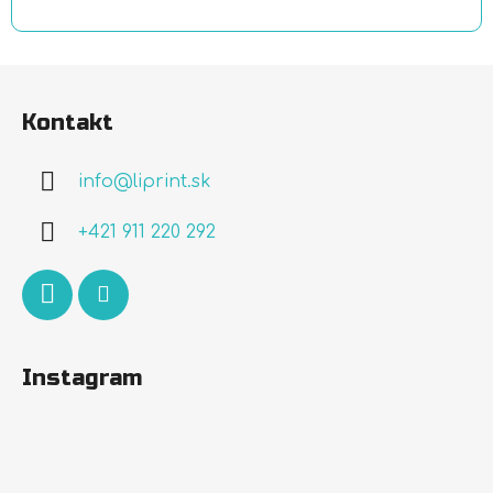
Z
á
Kontakt
p
ä
info
@
liprint.sk
t
i
+421 911 220 292
e
Instagram