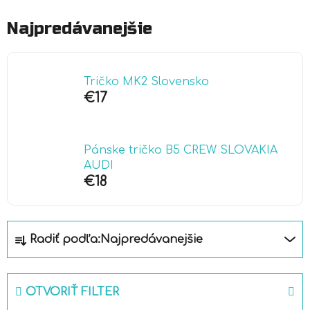
Najpredávanejšie
Tričko MK2 Slovensko
€17
Pánske tričko B5 CREW SLOVAKIA
AUDI
€18
R
Radiť podľa:
Najpredávanejšie
a
d
e
OTVORIŤ FILTER
n