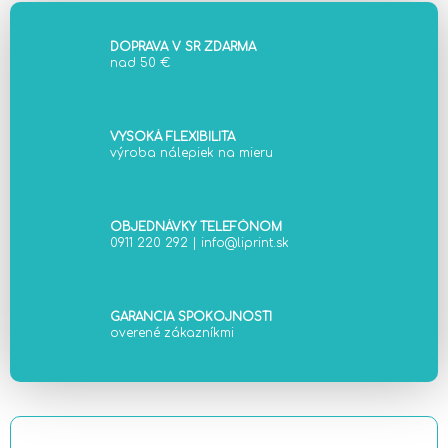
c
n
i
i
DOPRAVA V SR ZDARMA
e
e
nad 50 €
p
r
v
VYSOKÁ FLEXIBILITA
k
výroba nálepiek na mieru
y
v
ý
OBJEDNÁVKY TELEFÓNOM
p
0911 220 292
|
info@liprint.sk
i
s
u
GARANCIA SPOKOJNOSTI
overené zákazníkmi