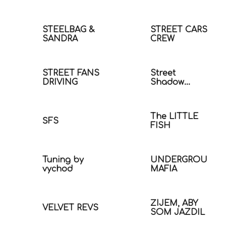
STEELBAG &
STREET CARS
SANDRA
CREW
STREET FANS
Street
DRIVING
Shadow
Riders
The LITTLE
ŠFS
FISH
Tuning by
UNDERGROUND
vychod
MAFIA
ŽIJEM, ABY
VELVET REVS
SOM JAZDIL