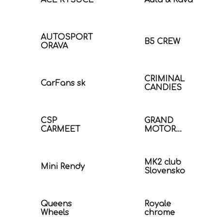
ACE KYSUCE
Autá & Káva
AUTOSPORT
B5 CREW
ORAVA
CRIMINAL
CarFans sk
CANDIES
CSP
GRAND
CARMEET
MOTOR
SHOW
MK2 club
Mini Rendy
Slovensko
Queens
Royale
Wheels
chrome