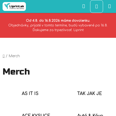
Hľadať
NÁKU
KOŠÍK
Od 4.8. do 16.8.2026 máme dovolenku.
Objednávky, prijaté v tomto termíne, budú vybavené po 16.8.
Ďakujeme za trpezlivosť. Liprint
Prejsť
na
obsah
Domov
/
Merch
Merch
AS IT IS
TAK JAK JE