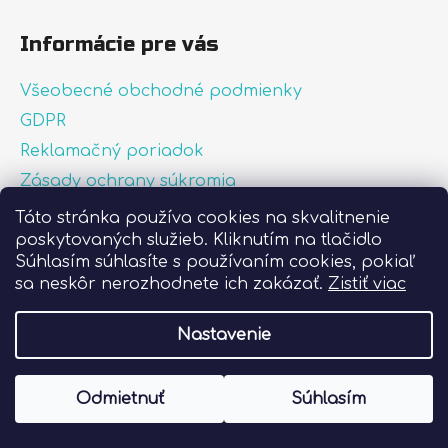
Informácie pre vás
Všeobecné obchodné podmienky
GDPR
Reklamačný poriadok
Zásady ochrany súkromia
Zásady používania súborov cookies
Táto stránka používa cookies na skvalitnenie
poskytovaných služieb. Kliknutím na tlačidlo
O nás
Súhlasím súhlasíte s používaním cookies, pokiaľ
FAQ
sa neskôr nerozhodnete ich zakázať.
Zistiť viac
Postup pri lepení nálepiek
Nastavenie
Vytvoril Shoptet
Odmietnuť
Súhlasím
Copyright 2026
Liprint.sk
. Všetky práva
vyhradené.
Upraviť nastavenie cookies