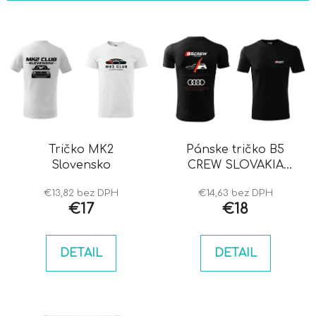
i
V
e
ý
p
p
r
i
o
s
d
p
u
r
k
o
Tričko MK2
Pánske tričko B5
t
Slovensko
CREW SLOVAKIA
d
o
AUDI
u
v
€13,82 bez DPH
€14,63 bez DPH
k
€17
€18
t
o
DETAIL
DETAIL
v