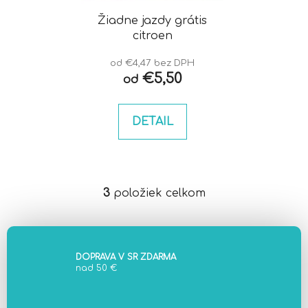
Žiadne jazdy grátis
citroen
od €4,47 bez DPH
€5,50
od
DETAIL
3
položiek celkom
O
v
l
á
d
DOPRAVA V SR ZDARMA
nad 50 €
a
c
i