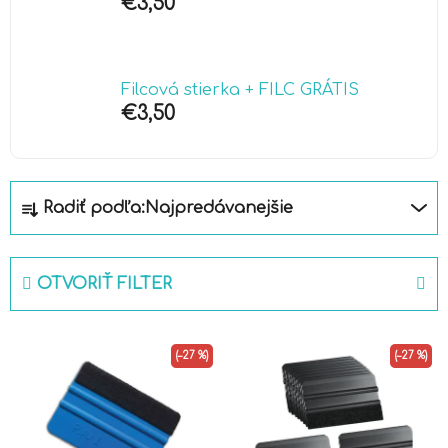
€3,50
Filcová stierka + FILC GRÁTIS
€3,50
R
Radiť podľa:
Najpredávanejšie
a
d
e
OTVORIŤ FILTER
n
i
V
e
(–27 %)
(–27 %)
ý
p
p
r
i
o