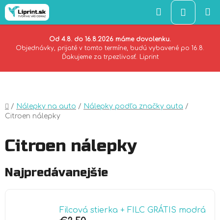
Hľadať
NÁKU
KOŠÍK
Od 4.8. do 16.8.2026 máme dovolenku.
Objednávky, prijaté v tomto termíne, budú vybavené po 16.8.
Ďakujeme za trpezlivosť. Liprint
Prejsť
na
obsah
Domov
/
Nálepky na auto
/
Nálepky podľa značky auta
/
Citroen nálepky
Citroen nálepky
Najpredávanejšie
Filcová stierka + FILC GRÁTIS modrá