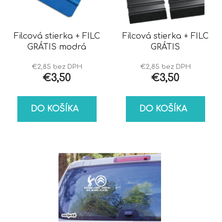
s
d
p
u
r
k
o
Filcová stierka + FILC
Filcová stierka + FILC
t
GRÁTIS modrá
GRÁTIS
d
o
u
v
€2,85 bez DPH
€2,85 bez DPH
k
€3,50
€3,50
t
o
DO KOŠÍKA
DO KOŠÍKA
v