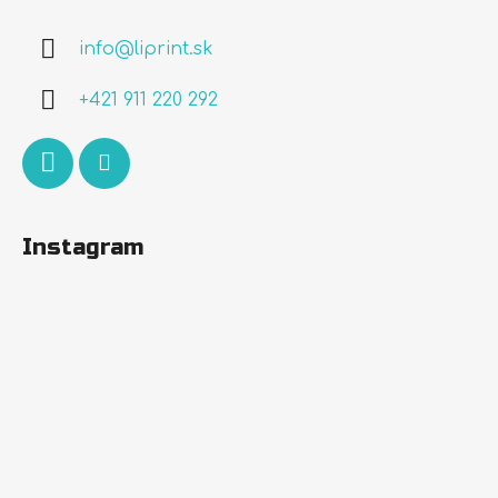
p
ä
info
@
liprint.sk
t
i
+421 911 220 292
e
Instagram