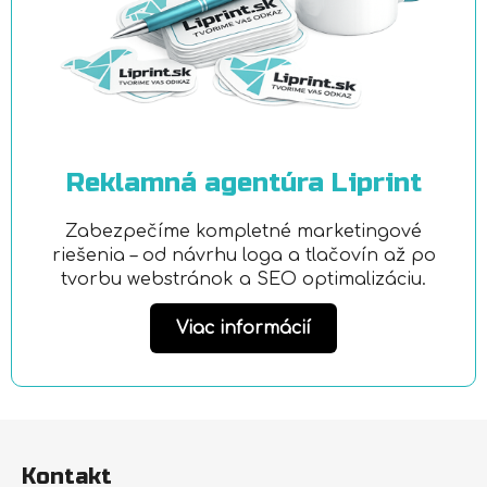
Reklamná agentúra Liprint
Zabezpečíme kompletné marketingové
riešenia – od návrhu loga a tlačovín až po
tvorbu webstránok a SEO optimalizáciu.
Viac informácií
Z
á
Kontakt