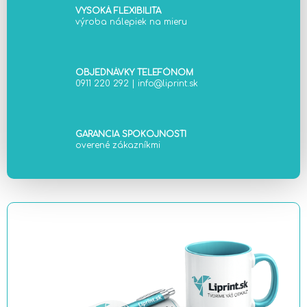
e
VYSOKÁ FLEXIBILITA
výroba nálepiek na mieru
p
r
v
k
OBJEDNÁVKY TELEFÓNOM
0911 220 292
|
info@liprint.sk
y
v
ý
p
GARANCIA SPOKOJNOSTI
i
overené zákazníkmi
s
u