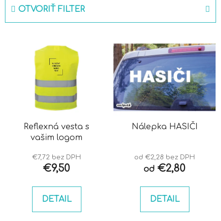
e
OTVORIŤ FILTER
n
i
V
e
ý
p
p
r
i
o
s
d
p
u
r
k
o
Reflexná vesta s
Nálepka HASIČI
t
vašim logom
d
o
u
v
€7,72 bez DPH
od €2,28 bez DPH
k
€9,50
€2,80
od
t
o
DETAIL
DETAIL
v