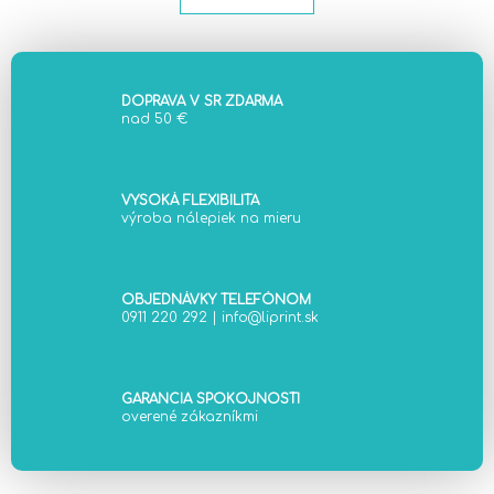
o
d
v
a
a
c
n
i
i
DOPRAVA V SR ZDARMA
e
e
nad 50 €
p
r
v
VYSOKÁ FLEXIBILITA
k
výroba nálepiek na mieru
y
v
ý
OBJEDNÁVKY TELEFÓNOM
p
0911 220 292
|
info@liprint.sk
i
s
u
GARANCIA SPOKOJNOSTI
overené zákazníkmi