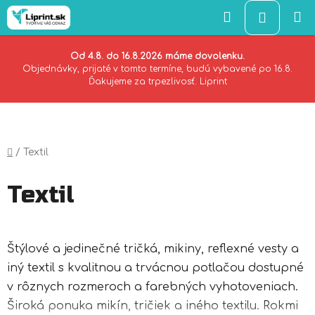
Hľadať
NÁKU
KOŠÍK
Od 4.8. do 16.8.2026 máme dovolenku.
Objednávky, prijaté v tomto termíne, budú vybavené po 16.8.
Ďakujeme za trpezlivosť. Liprint
Prejsť
na
obsah
Domov
/
Textil
Textil
Štýlové a jedinečné tričká, mikiny, reflexné vesty a
iný textil s kvalitnou a trvácnou potlačou dostupné
v rôznych rozmeroch a farebných vyhotoveniach.
Široká ponuka mikín, tričiek a iného textilu. Rokmi