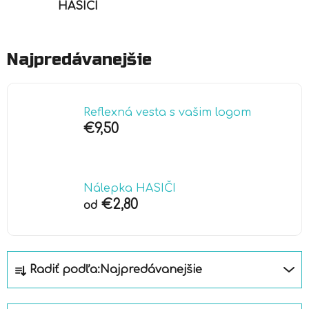
HASIČI
Najpredávanejšie
Reflexná vesta s vašim logom
€9,50
Nálepka HASIČI
€2,80
od
R
Radiť podľa:
Najpredávanejšie
a
d