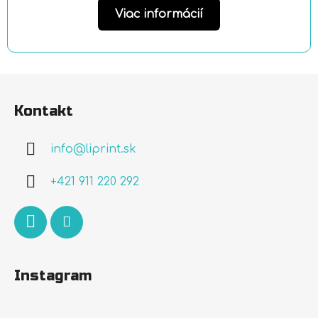
Viac informácií
Z
á
Kontakt
p
ä
info
@
liprint.sk
t
i
+421 911 220 292
e
Instagram