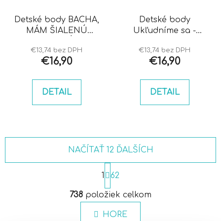
Detské body BACHA,
Detské body
MÁM ŠIALENÚ
Ukľudníme sa -
KRSTNÚ
krstný
€13,74 bez DPH
€13,74 bez DPH
€16,90
€16,90
DETAIL
DETAIL
NAČÍTAŤ 12 ĎALŠÍCH
S
t
1
62
r
O
á
738
položiek celkom
v
n
l
k
HORE
á