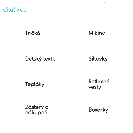
overený výrobca nálepiek a polepov, textilu či
Čítať viac
iných doplnkov. Rýchle doručenie. Garancia
spokojnosti.
Tričká
Mikiny
Detský textil
Šiltovky
Reflexné
Tepláky
vesty
Zástery a
Boxerky
nákupné
tašky