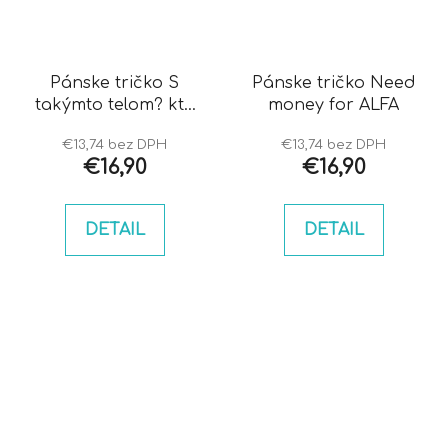
Pánske tričko S
Pánske tričko Need
takýmto telom? kto
money for ALFA
potrebuje vlasy...
€13,74 bez DPH
€13,74 bez DPH
€16,90
€16,90
DETAIL
DETAIL