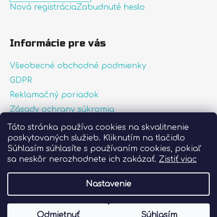
Nová registrácia
Zabudnuté heslo
Informácie pre vás
Všeobecné obchodné podmienky
GDPR
Reklamačný poriadok
Zásady ochrany súkromia
Zásady používania súborov cookies
Táto stránka používa cookies na skvalitnenie
poskytovaných služieb. Kliknutím na tlačidlo
O nás
Súhlasím súhlasíte s používaním cookies, pokiaľ
FAQ
sa neskôr nerozhodnete ich zakázať.
Zistiť viac
Postup pri lepení nálepiek
Nastavenie
Vytvoril Shoptet
Odmietnuť
Súhlasím