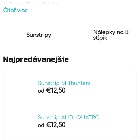
auta, stačí si vybrať :)
Čítať viac
Nálepky na B
Sunstripy
stĺpik
Najpredávanejšie
Sunstrip Milfhunters
€12,50
od
Sunstrip AUDI QUATRO
€12,50
od