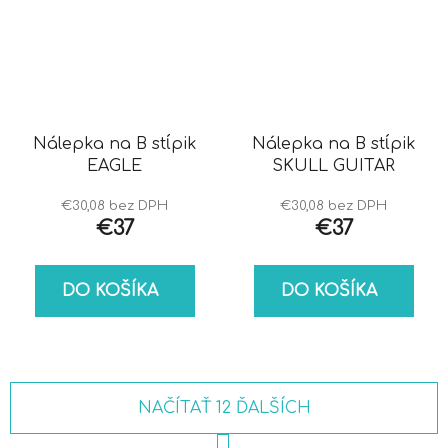
Nálepka na B stĺpik
Nálepka na B stĺpik
EAGLE
SKULL GUITAR
€30,08 bez DPH
€30,08 bez DPH
€37
€37
DO KOŠÍKA
DO KOŠÍKA
NAČÍTAŤ 12 ĎALŠÍCH
S