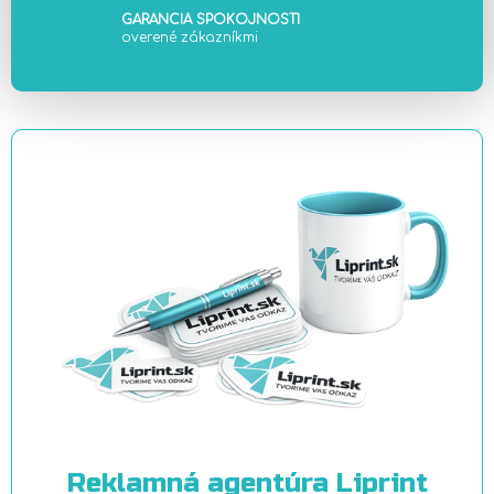
u
GARANCIA SPOKOJNOSTI
overené zákazníkmi
Reklamná agentúra Liprint