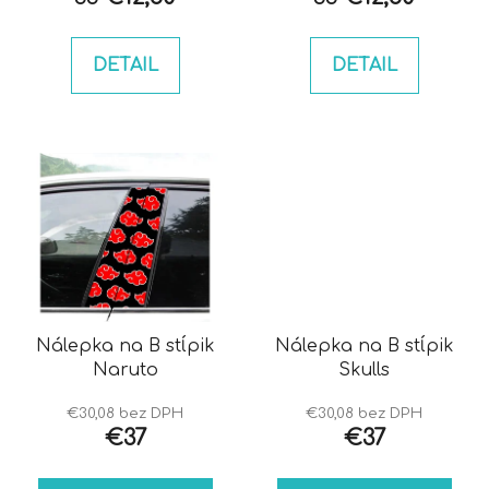
t
o
DETAIL
DETAIL
v
Nálepka na B stĺpik
Nálepka na B stĺpik
Naruto
Skulls
€30,08 bez DPH
€30,08 bez DPH
€37
€37