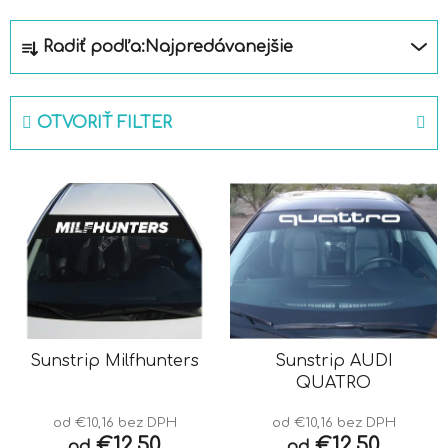
R
Radiť podľa:
Najpredávanejšie
a
d
e
OTVORIŤ FILTER
n
i
V
e
ý
p
p
r
i
o
s
d
p
u
r
k
o
Sunstrip Milfhunters
Sunstrip AUDI
t
QUATRO
d
o
u
v
od €10,16 bez DPH
od €10,16 bez DPH
k
€12,50
€12,50
od
od