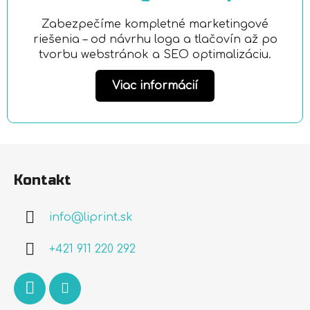
Zabezpečíme kompletné marketingové
riešenia – od návrhu loga a tlačovín až po
tvorbu webstránok a SEO optimalizáciu.
Viac informácií
Z
á
Kontakt
p
ä
info
@
liprint.sk
t
i
+421 911 220 292
e