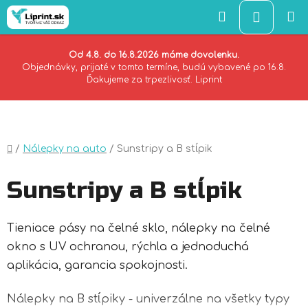
Hľadať
NÁKU
KOŠÍK
Od 4.8. do 16.8.2026 máme dovolenku.
Objednávky, prijaté v tomto termíne, budú vybavené po 16.8.
Ďakujeme za trpezlivosť. Liprint
Prejsť
na
obsah
Domov
/
Nálepky na auto
/
Sunstripy a B stĺpik
Sunstripy a B stĺpik
Tieniace pásy na čelné sklo, nálepky na čelné
okno s UV ochranou, rýchla a jednoduchá
aplikácia, garancia spokojnosti.
Nálepky na B stĺpiky - univerzálne na všetky typy