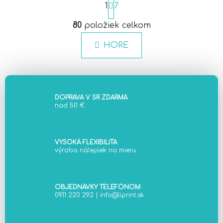
t
1
7
r
O
á
80
položiek celkom
v
n
l
k
HORE
á
o
d
v
a
a
c
n
i
i
DOPRAVA V SR ZDARMA
e
e
nad 50 €
p
r
v
VYSOKÁ FLEXIBILITA
k
výroba nálepiek na mieru
y
v
ý
OBJEDNÁVKY TELEFÓNOM
p
0911 220 292
|
info@liprint.sk
i
s