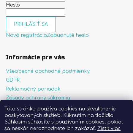
Heslo
PRIHLÁSIŤ SA
Nová registrácia
Zabudnuté heslo
Informácie pre vás
Všeobecné obchodné podmienky
GDPR
Reklamačný poriadok
Zásady ochrany súkromia
Zásady používania súborov cookies
Táto stránka používa cookies na skvalitnenie
poskytovaných služieb. Kliknutím na tlačidlo
O nás
Súhlasím súhlasíte s používaním cookies, pokiaľ
FAQ
sa neskôr nerozhodnete ich zakázať.
Zistiť viac