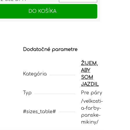
otková cena:
DO KOŠÍKA
Dodatočné parametre
ŽIJEM,
ABY
Kategória
SOM
JAZDIL
Typ
Pre páry
/velkosti-
a-farby-
#sizes_table#
panske-
mikiny/