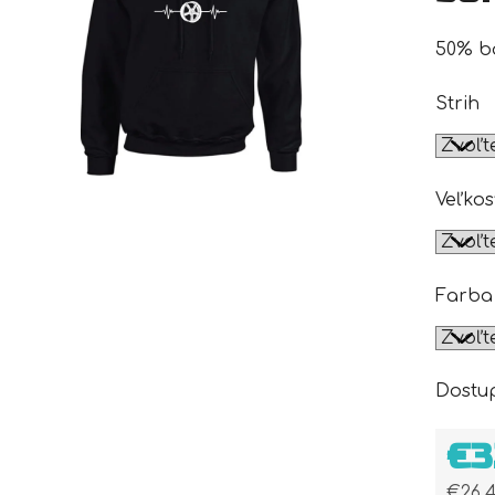
50% ba
Strih
Veľkos
Farba
Dostu
€3
€26,