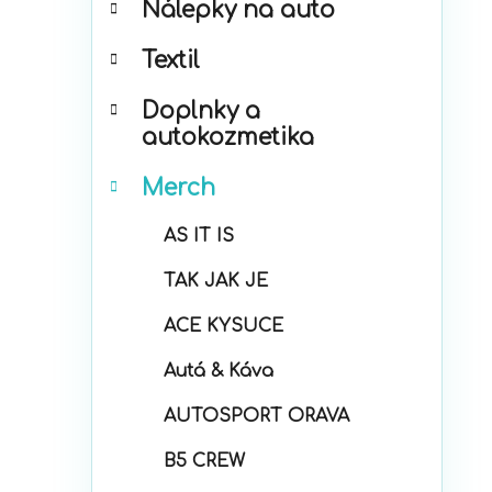
Nálepky na auto
ó
p
r
a
Textil
i
n
e
e
Doplnky a
l
autokozmetika
Merch
AS IT IS
TAK JAK JE
ACE KYSUCE
Autá & Káva
AUTOSPORT ORAVA
B5 CREW