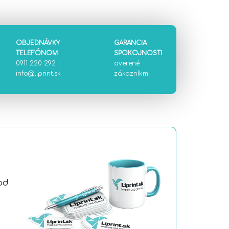
OBJEDNÁVKY
GARANCIA
TELEFÓNOM
SPOKOJNOSTI
0911 220 292
|
overené
info@liprint.sk
zákazníkmi
od
a