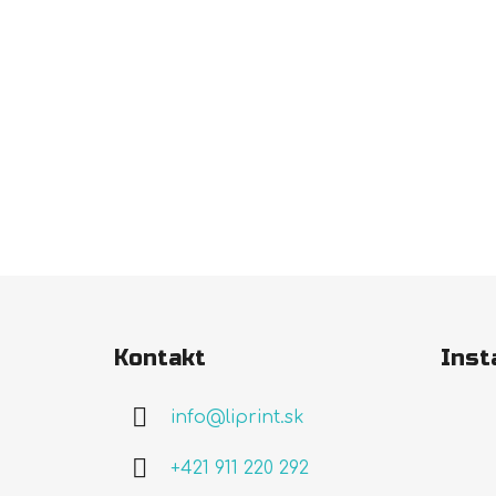
Z
á
Kontakt
Inst
p
ä
info
@
liprint.sk
t
i
+421 911 220 292
e