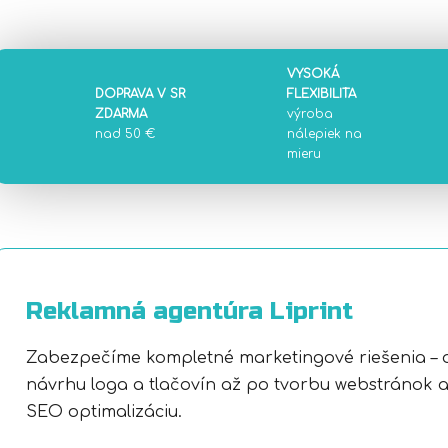
VYSOKÁ
DOPRAVA V SR
FLEXIBILITA
ZDARMA
výroba
nad 50 €
nálepiek na
mieru
Reklamná agentúra Liprint
Zabezpečíme kompletné marketingové riešenia – 
návrhu loga a tlačovín až po tvorbu webstránok 
SEO optimalizáciu.