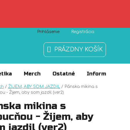
Prihlásenie
Registrácia
Zásady používania súborov cookies
O nás
FAQ
PRÁZDNY KOŠÍK
NÁKUPNÝ
KOŠÍK
tika
Merch
Ostatné
Informácie
v
ch
/
ŽIJEM, ABY SOM JAZDIL
/
Pánska mikina s
u - Žijem, aby som jazdil (ver2)
nska mikina s
ucňou - Žijem, aby
 jazdil (ver2)