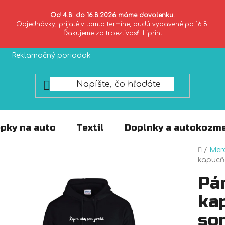
Od 4.8. do 16.8.2026 máme dovolenku.
Objednávky, prijaté v tomto termíne, budú vybavené po 16.8.
Ďakujeme za trpezlivosť. Liprint
Reklamačný poriadok
Zásady ochrany súkromia
pky na auto
Textil
Doplnky a autokozme
Domo
/
Mer
kapucňo
Pá
kap
som