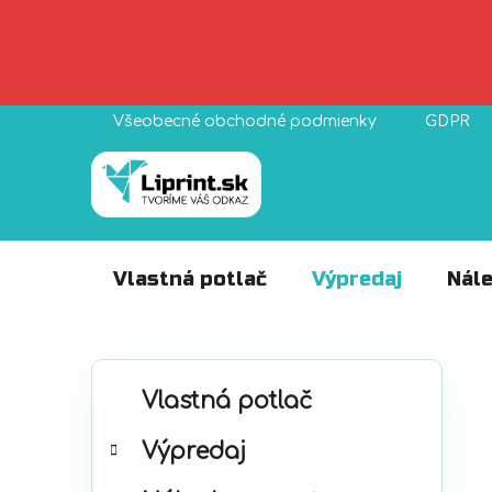
Prejsť
Všeobecné obchodné podmienky
GDPR
na
obsah
Vlastná potlač
Výpredaj
Nále
B
K
Preskočiť
o
Vlastná potlač
a
kategórie
č
t
Výpredaj
n
e
ý
g