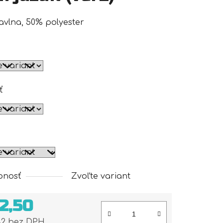
vlna, 50% polyester
ť
pnosť
Zvoľte variant
2,50
42 bez DPH