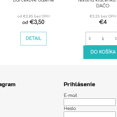
Darčekové balenie
Textilná kľúčenka
DAČO
od €2,85 bez DPH
€3,25 bez DPH
€3,50
€4
od
DETAIL
DO KOŠÍKA
agram
Prihlásenie
E-mail
Heslo