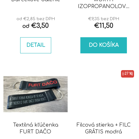
IZOPROPANOLOVÝ
ČISTIČ IPA
od €2,85 bez DPH
€9,35 bez DPH
€3,50
€11,50
od
DETAIL
DO KOŠÍKA
(–27 %)
Textilná kľúčenka
Filcová stierka + FILC
FURT DAČO
GRÁTIS modrá