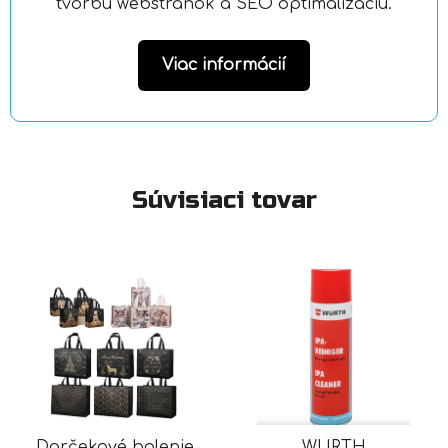
tvorbu webstránok a SEO optimalizáciu.
Viac informácií
Súvisiaci tovar
Darčekové balenie
WURTH