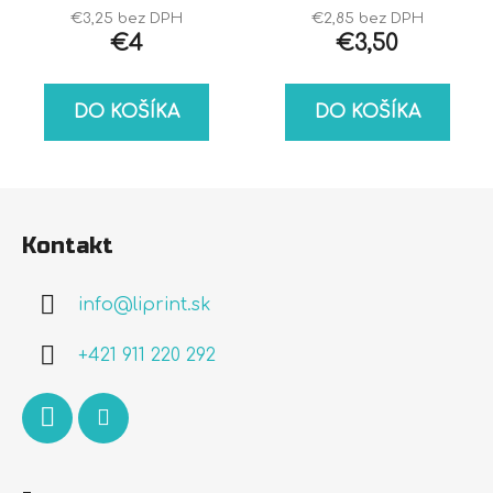
€3,25 bez DPH
€2,85 bez DPH
€4
€3,50
DO KOŠÍKA
DO KOŠÍKA
Z
á
Kontakt
p
ä
info
@
liprint.sk
t
i
+421 911 220 292
e