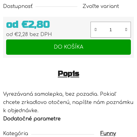
Dostupnosť
Zvoľte variant
od
€2,80
od
€2,28
bez DPH
Jednotková cena:
DO KOŠÍKA
Popis
Vyrezávaná samolepka, bez pozadia. Pokiaľ
chcete zrkadlovo otočenú, napíšte nám poznámku
k objednávke.
Dodatočné parametre
Kategória
Funny