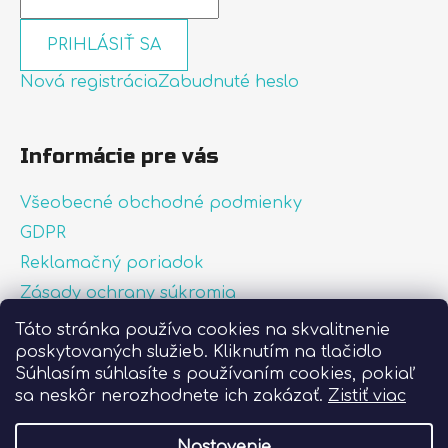
PRIHLÁSIŤ SA
Nová registrácia
Zabudnuté heslo
Informácie pre vás
Všeobecné obchodné podmienky
GDPR
Reklamačný poriadok
Zásady ochrany súkromia
Zásady používania súborov cookies
Táto stránka používa cookies na skvalitnenie
poskytovaných služieb. Kliknutím na tlačidlo
O nás
Súhlasím súhlasíte s používaním cookies, pokiaľ
FAQ
sa neskôr nerozhodnete ich zakázať.
Zistiť viac
Postup pri lepení nálepiek
Nastavenie