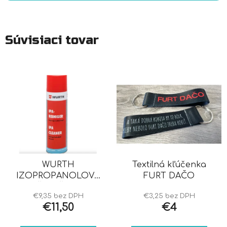
Súvisiaci tovar
WURTH
Textilná kľúčenka
IZOPROPANOLOVÝ
FURT DAČO
ČISTIČ IPA
€9,35 bez DPH
€3,25 bez DPH
€11,50
€4