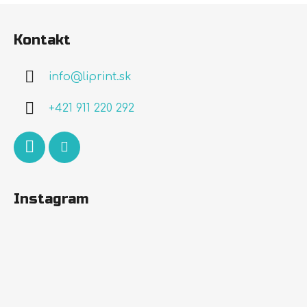
Z
á
Kontakt
p
ä
info
@
liprint.sk
t
i
+421 911 220 292
e
Instagram