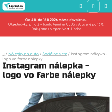
Hľadať
NÁKU
KOŠÍK
Od 4.8. do 16.8.2026 máme dovolenku.
Objednávky, prijaté v tomto termíne, budú vybavené po 16.8.
Ďakujeme za trpezlivosť. Liprint
Prejsť
na
obsah
Domov
/
Nálepky na auto
/
Sociálne siete
/
Instagram nálepka -
logo vo farbe nálepky
Instagram nálepka -
logo vo farbe nálepky