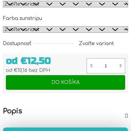
Farba sunstripu
Dostupnosť
Zvoľte variant
od
€12,50
od
€10,16
bez DPH
Jednotková cena:
DO KOŠÍKA
Popis