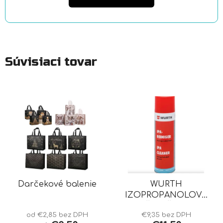
Súvisiaci tovar
Darčekové balenie
WURTH
IZOPROPANOLOVÝ
ČISTIČ IPA
od €2,85 bez DPH
€9,35 bez DPH