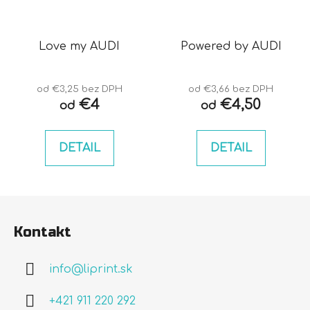
Love my AUDI
Powered by AUDI
od €3,25 bez DPH
od €3,66 bez DPH
€4
€4,50
od
od
DETAIL
DETAIL
Z
á
Kontakt
p
ä
info
@
liprint.sk
t
i
+421 911 220 292