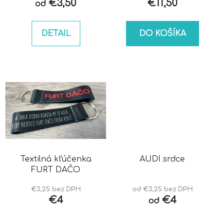
€3,50
€11,50
od
DETAIL
DO KOŠÍKA
Textilná kľúčenka
AUDI srdce
FURT DAČO
€3,25 bez DPH
od €3,25 bez DPH
€4
€4
od