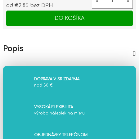
od
€2,85
bez DPH
Jednotková cena:
DO KOŠÍKA
Popis
DOPRAVA V SR ZDARMA
nad 50 €
VYSOKÁ FLEXIBILITA
výroba nálepiek na mieru
OBJEDNÁVKY TELEFÓNOM