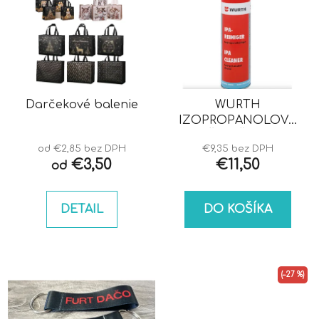
Darčekové balenie
WURTH
IZOPROPANOLOVÝ
ČISTIČ IPA
od €2,85 bez DPH
€9,35 bez DPH
€3,50
€11,50
od
DETAIL
DO KOŠÍKA
(–27 %)