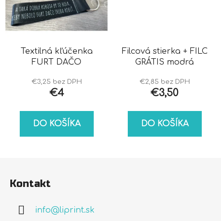
Textilná kľúčenka
Filcová stierka + FILC
FURT DAČO
GRÁTIS modrá
€3,25 bez DPH
€2,85 bez DPH
€4
€3,50
DO KOŠÍKA
DO KOŠÍKA
Z
á
Kontakt
p
ä
info
@
liprint.sk
t