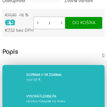
Dostupnosť
Zvoľte variant
€10,80
–16 %
€9
DO KOŠÍKA
€7,32 bez DPH
Jednotková cena:
Popis
DOPRAVA V SR ZDARMA
nad 50 €
VYSOKÁ FLEXIBILITA
výroba nálepiek na mieru