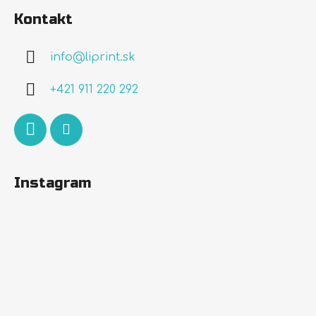
á
Kontakt
p
ä
info
@
liprint.sk
t
i
+421 911 220 292
e
Instagram