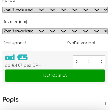
Farba
Rozmer (cm)
Dostupnosť
Zvoľte variant
od
€5
od
€4,07
bez DPH
Jednotková cena:
DO KOŠÍKA
Popis