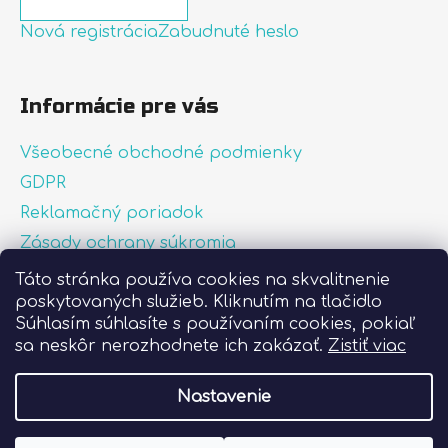
Nová registrácia
Zabudnuté heslo
Informácie pre vás
Všeobecné obchodné podmienky
GDPR
Reklamačný poriadok
Zásady ochrany súkromia
Zásady používania súborov cookies
Táto stránka používa cookies na skvalitnenie
poskytovaných služieb. Kliknutím na tlačidlo
O nás
Súhlasím súhlasíte s používaním cookies, pokiaľ
FAQ
sa neskôr nerozhodnete ich zakázať.
Zistiť viac
Postup pri lepení nálepiek
Nastavenie
Vytvoril Shoptet