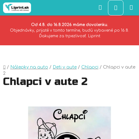
Hľadať
NÁKU
KOŠÍK
Od 4.8. do 16.8.2026 máme dovolenku.
Objednávky, prijaté v tomto termíne, budú vybavené po 16.8.
Ďakujeme za trpezlivosť. Liprint
Prejsť
na
obsah
Domov
/
Nálepky na auto
/
Deti v aute
/
Chlapci
/
Chlapci v aute
2
Chlapci v aute 2