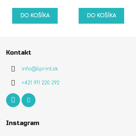
DO KOŠÍKA
DO KOŠÍKA
Z
á
Kontakt
p
ä
info
@
liprint.sk
t
i
+421 911 220 292
e
Instagram