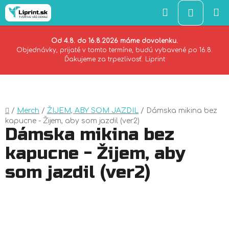
Hľadať
NÁKU
KOŠÍK
Od 4.8. do 16.8.2026 máme dovolenku.
Objednávky, prijaté v tomto termíne, budú vybavené po 16.8.
Ďakujeme za trpezlivosť. Liprint
Prejsť
na
obsah
Domov
/
Merch
/
ŽIJEM, ABY SOM JAZDIL
/
Dámska mikina bez
kapucne - Žijem, aby som jazdil (ver2)
Dámska mikina bez
kapucne - Žijem, aby
som jazdil (ver2)