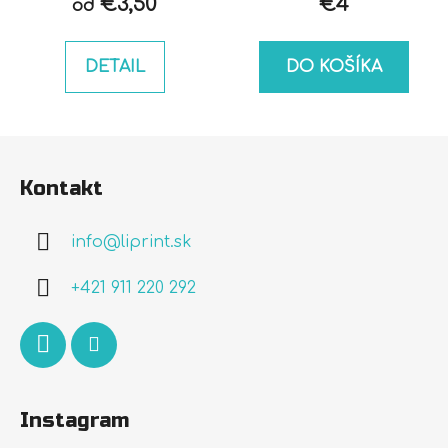
€3,50
€4
od
DETAIL
DO KOŠÍKA
Z
á
Kontakt
p
ä
info
@
liprint.sk
t
i
+421 911 220 292
e
Instagram