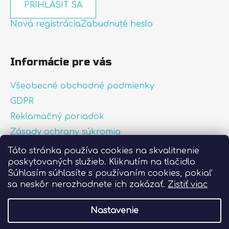
PRIHLÁSIŤ SA
Nová registrácia
Zabudnuté heslo
Informácie pre vás
Všeobecné obchodné podmienky
GDPR
Reklamačný poriadok
Zásady ochrany súkromia
Zásady používania súborov cookies
Táto stránka používa cookies na skvalitnenie
poskytovaných služieb. Kliknutím na tlačidlo
O nás
Súhlasím súhlasíte s používaním cookies, pokiaľ
FAQ
sa neskôr nerozhodnete ich zakázať.
Zistiť viac
Postup pri lepení nálepiek
Nastavenie