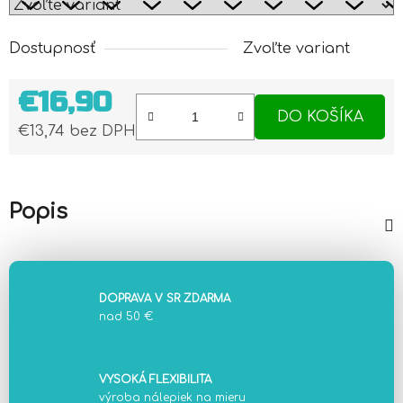
Dostupnosť
Zvoľte variant
€16,90
DO KOŠÍKA
€13,74 bez DPH
Jednotková cena:
Popis
DOPRAVA V SR ZDARMA
nad 50 €
VYSOKÁ FLEXIBILITA
výroba nálepiek na mieru