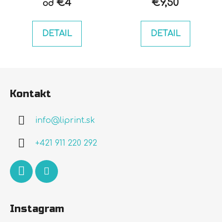
€4
€9,50
od
DETAIL
DETAIL
Z
á
Kontakt
p
ä
info
@
liprint.sk
t
i
+421 911 220 292
e
Instagram