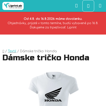
Hľadať
NÁKU
KOŠÍK
Od 4.8. do 16.8.2026 máme dovolenku.
Objednávky, prijaté v tomto termíne, budú vybavené po 16.8.
Ďakujeme za trpezlivosť. Liprint
Prejsť
na
obsah
Domov
/
Textil
/
Dámske tričko Honda
Dámske tričko Honda