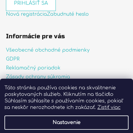
PRIHLÁSIŤ SA
Nová registrácia
Zabudnuté heslo
Informácie pre vás
Všeobecné obchodné podmienky
GDPR
Reklamačný poriadok
Zásady ochrany súkromia
Zásady používania súborov cookies
Táto stránka používa cookies na skvalitnenie
poskytovaných služieb. Kliknutím na tlačidlo
O nás
Súhlasím súhlasíte s používaním cookies, pokiaľ
FAQ
sa neskôr nerozhodnete ich zakázať.
Zistiť viac
Postup pri lepení nálepiek
Nastavenie