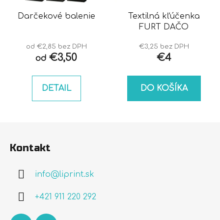
Darčekové balenie
Textilná kľúčenka
FURT DAČO
od €2,85 bez DPH
€3,25 bez DPH
€3,50
€4
od
DETAIL
DO KOŠÍKA
Z
á
Kontakt
p
ä
info
@
liprint.sk
t
i
+421 911 220 292
e