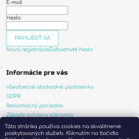
E-mail
Heslo
PRIHLÁSIŤ SA
Nová registrácia
Zabudnuté heslo
Informácie pre vás
Všeobecné obchodné podmienky
GDPR
Reklamačný poriadok
Zásady ochrany súkromia
Zásady používania súborov cookies
Táto stránka používa cookies na skvalitnenie
poskytovaných služieb. Kliknutím na tlačidlo
O nás