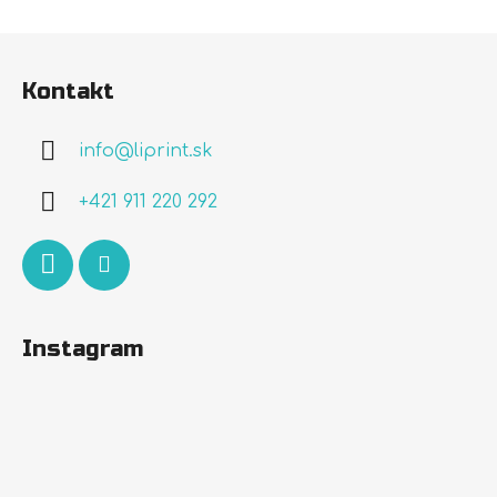
Z
á
Kontakt
p
ä
info
@
liprint.sk
t
i
+421 911 220 292
e
Instagram