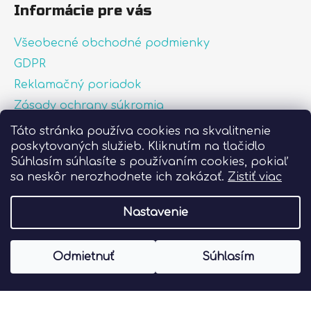
Informácie pre vás
Všeobecné obchodné podmienky
GDPR
Reklamačný poriadok
Zásady ochrany súkromia
Zásady používania súborov cookies
Táto stránka používa cookies na skvalitnenie
poskytovaných služieb. Kliknutím na tlačidlo
O nás
Súhlasím súhlasíte s používaním cookies, pokiaľ
FAQ
sa neskôr nerozhodnete ich zakázať.
Zistiť viac
Postup pri lepení nálepiek
Nastavenie
Vytvoril Shoptet
Odmietnuť
Súhlasím
Copyright 2026
Liprint.sk
. Všetky práva
vyhradené.
Upraviť nastavenie cookies