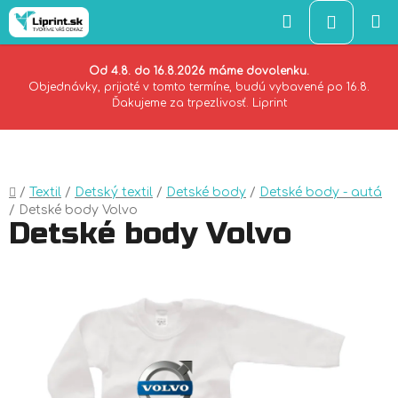
Hľadať
NÁKU
KOŠÍK
Od 4.8. do 16.8.2026 máme dovolenku.
Objednávky, prijaté v tomto termíne, budú vybavené po 16.8.
Ďakujeme za trpezlivosť. Liprint
Prejsť
na
obsah
Domov
/
Textil
/
Detský textil
/
Detské body
/
Detské body - autá
/
Detské body Volvo
Detské body Volvo