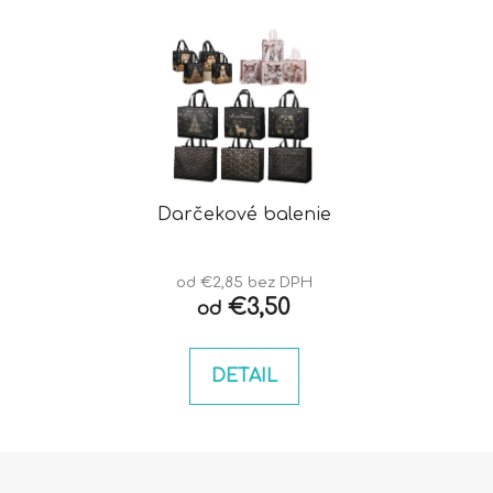
Darčekové balenie
od €2,85 bez DPH
€3,50
od
DETAIL
Z