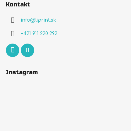
á
Kontakt
p
ä
info
@
liprint.sk
t
i
+421 911 220 292
e
Instagram