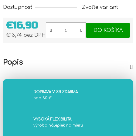
Dostupnosť
Zvoľte variant
€16,90
DO KOŠÍKA
€13,74 bez DPH
Jednotková cena:
Popis
DOPRAVA V SR ZDARMA
nad 50 €
VYSOKÁ FLEXIBILITA
výroba nálepiek na mieru