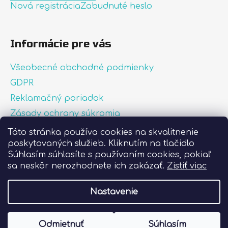
Nová registrácia
Zabudnuté heslo
Informácie pre vás
Všeobecné obchodné podmienky
GDPR
Reklamačný poriadok
Zásady ochrany súkromia
Zásady používania súborov cookies
Táto stránka používa cookies na skvalitnenie
poskytovaných služieb. Kliknutím na tlačidlo
O nás
Súhlasím súhlasíte s používaním cookies, pokiaľ
FAQ
sa neskôr nerozhodnete ich zakázať.
Zistiť viac
Postup pri lepení nálepiek
Nastavenie
Vytvoril Shoptet
Odmietnuť
Súhlasím
Copyright 2026
Liprint.sk
. Všetky práva