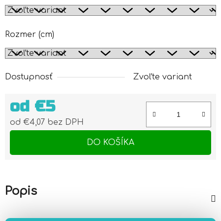
Rozmer (cm)
Dostupnosť
Zvoľte variant
od
€5
od
€4,07
bez DPH
Jednotková cena:
DO KOŠÍKA
Popis