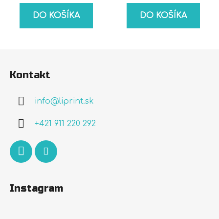
DO KOŠÍKA
DO KOŠÍKA
Z
á
Kontakt
p
ä
info
@
liprint.sk
t
i
+421 911 220 292
e
Instagram