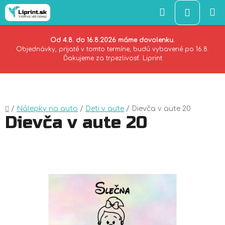
Hľadať
NÁKU
KOŠÍK
Od 4.8. do 16.8.2026 máme dovolenku.
Objednávky, prijaté v tomto termíne, budú vybavené po 16.8.
Ďakujeme za trpezlivosť. Liprint
Prejsť
na
obsah
Domov
/
Nálepky na auto
/
Deti v aute
/
Dievča v aute 20
Dievča v aute 20