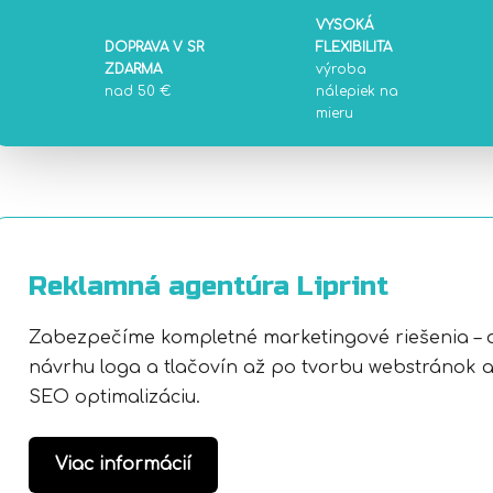
VYSOKÁ
DOPRAVA V SR
FLEXIBILITA
ZDARMA
výroba
nad 50 €
nálepiek na
mieru
Reklamná agentúra Liprint
Zabezpečíme kompletné marketingové riešenia – 
návrhu loga a tlačovín až po tvorbu webstránok 
SEO optimalizáciu.
Viac informácií