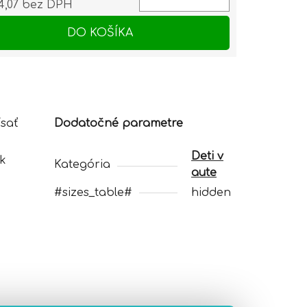
4,07
bez DPH
otková cena:
DO KOŠÍKA
sať
Dodatočné parametre
Deti v
 k
Kategória
aute
#sizes_table#
hidden