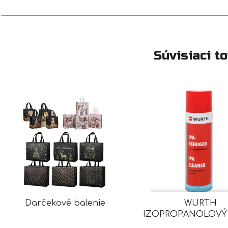
Súvisiaci t
Darčekové balenie
WURTH
IZOPROPANOLOVÝ 
IPA