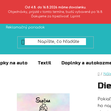
Od 4.8. do 16.8.2026 máme dovolenku.
Objednávky, prijaté v tomto termíne, budú vybavené po 16.8.
Ďakujeme za trpezlivosť. Liprint
Reklamačný poriadok
Zásady ochrany súkromia
pky na auto
Textil
Doplnky a autokozme
Domo
/
Nál
Die
Pokiaľ
ho na