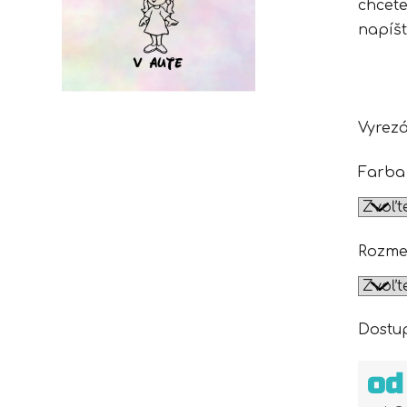
chcete
napíš
Vyrez
Farba
Rozme
Dostu
o