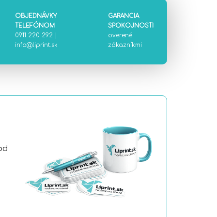
OBJEDNÁVKY
GARANCIA
TELEFÓNOM
SPOKOJNOSTI
0911 220 292
|
overené
info@liprint.sk
zákazníkmi
od
a