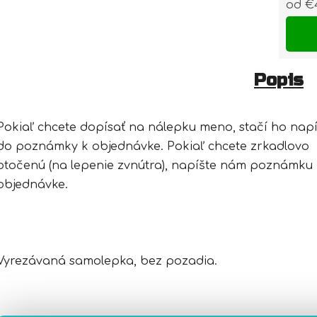
od
€
Jedn
Popis
Pokiaľ chcete dopísať na nálepku meno, stačí ho napí
do poznámky k objednávke. Pokiaľ chcete zrkadlovo
otočenú (na lepenie zvnútra), napíšte nám poznámku
objednávke.
Vyrezávaná samolepka, bez pozadia.