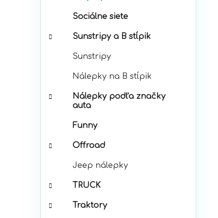
p
r
a
Sociálne siete
i
n
e
e
Sunstripy a B stĺpik
l
Sunstripy
Nálepky na B stĺpik
Nálepky podľa značky
auta
Funny
Offroad
Jeep nálepky
TRUCK
Traktory