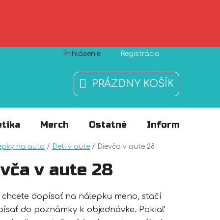
Prihlásenie
Registrácia
Zásady používania súborov cookies
O nás
FAQ
PRÁZDNY KOŠÍK
NÁKUPNÝ
KOŠÍK
tika
Merch
Ostatné
Informácie
v
epky na auto
/
Deti v aute
/
Dievča v aute 28
vča v aute 28
 chcete dopísať na nálepku meno, stačí
písať do poznámky k objednávke. Pokiaľ