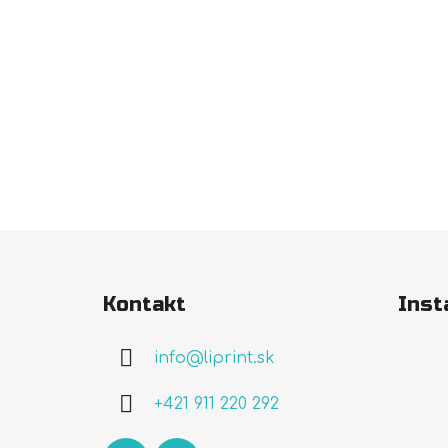
Z
á
Kontakt
Inst
p
ä
info
@
liprint.sk
t
i
+421 911 220 292
e