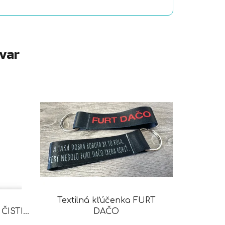
ovar
Textilná kľúčenka FURT
ČISTIČ
DAČO