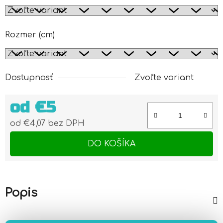
Rozmer (cm)
Dostupnosť
Zvoľte variant
od
€5
od
€4,07
bez DPH
Jednotková cena:
DO KOŠÍKA
Popis