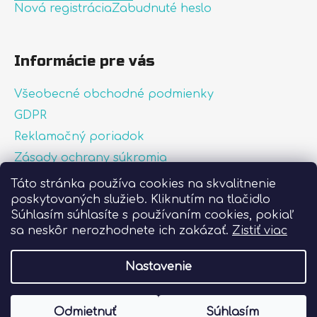
Nová registrácia
Zabudnuté heslo
Informácie pre vás
Všeobecné obchodné podmienky
GDPR
Reklamačný poriadok
Zásady ochrany súkromia
Zásady používania súborov cookies
Táto stránka používa cookies na skvalitnenie
poskytovaných služieb. Kliknutím na tlačidlo
O nás
Súhlasím súhlasíte s používaním cookies, pokiaľ
FAQ
sa neskôr nerozhodnete ich zakázať.
Zistiť viac
Postup pri lepení nálepiek
Nastavenie
Vytvoril Shoptet
Odmietnuť
Súhlasím
Copyright 2026
Liprint.sk
. Všetky práva