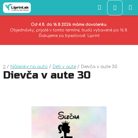
Hľadať
NÁKU
KOŠÍK
Od 4.8. do 16.8.2026 máme dovolenku.
Objednávky, prijaté v tomto termíne, budú vybavené po 16.8.
Ďakujeme za trpezlivosť. Liprint
Prejsť
na
obsah
Domov
/
Nálepky na auto
/
Deti v aute
/
Dievča v aute 30
Dievča v aute 30