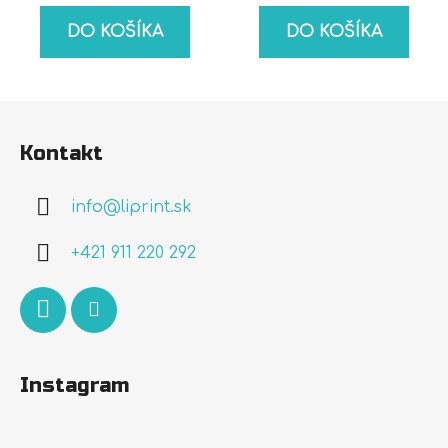
DO KOŠÍKA
DO KOŠÍKA
Z
á
Kontakt
p
ä
info
@
liprint.sk
t
i
+421 911 220 292
e
Instagram