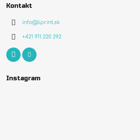
á
Kontakt
p
ä
info
@
liprint.sk
t
i
+421 911 220 292
e
Instagram