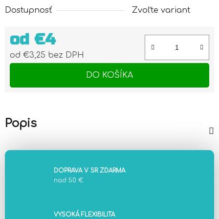
Dostupnosť
Zvoľte variant
od
€4
od
€3,25
bez DPH
Jednotková cena:
DO KOŠÍKA
Popis
DOPRAVA V SR ZDARMA
nad 50 €
VYSOKÁ FLEXIBILITA