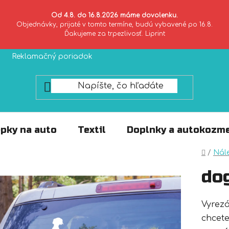
Od 4.8. do 16.8.2026 máme dovolenku.
Objednávky, prijaté v tomto termíne, budú vybavené po 16.8.
Ďakujeme za trpezlivosť. Liprint
Reklamačný poriadok
Zásady ochrany súkromia
pky na auto
Textil
Doplnky a autokozme
Domo
/
Nál
do
Vyrez
chcete