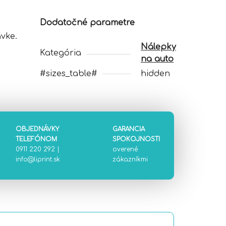
Dodatočné parametre
vke.
Nálepky
Kategória
na auto
#sizes_table#
hidden
OBJEDNÁVKY
GARANCIA
TELEFÓNOM
SPOKOJNOSTI
0911 220 292
|
overené
info@liprint.sk
zákazníkmi