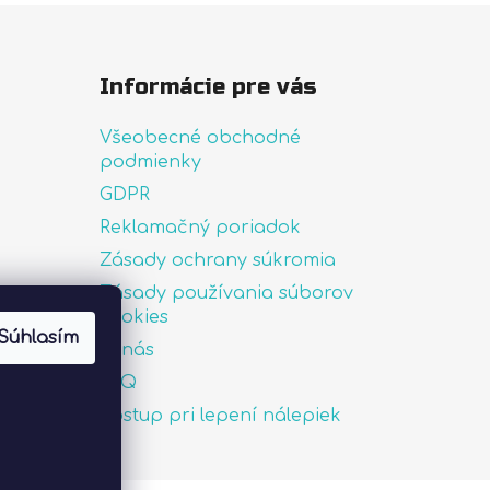
Informácie pre vás
Všeobecné obchodné
podmienky
GDPR
Reklamačný poriadok
Zásady ochrany súkromia
Zásady používania súborov
uté
cookies
Súhlasím
O nás
FAQ
Postup pri lepení nálepiek