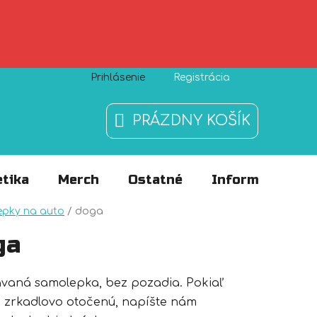
Prihlásenie
Registrácia
Zásady používania súborov cookies
O nás
FAQ
PRÁZDNY KOŠÍK
NÁKUPNÝ
KOŠÍK
tika
Merch
Ostatné
Informácie
v
epky na auto
/
doga
ga
ávaná samolepka, bez pozadia. Pokiaľ
 zrkadlovo otočenú, napíšte nám