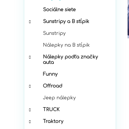
p
r
a
Sociálne siete
i
n
e
e
Sunstripy a B stĺpik
l
Sunstripy
Nálepky na B stĺpik
Nálepky podľa značky
auta
Funny
Offroad
Jeep nálepky
TRUCK
Traktory