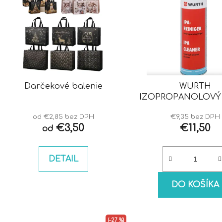
Darčekové balenie
WURTH
IZOPROPANOLOVÝ 
IPA
od €2,85 bez DPH
€9,35 bez DPH
€3,50
€11,50
od
DETAIL
DO KOŠÍKA
(–27 %)