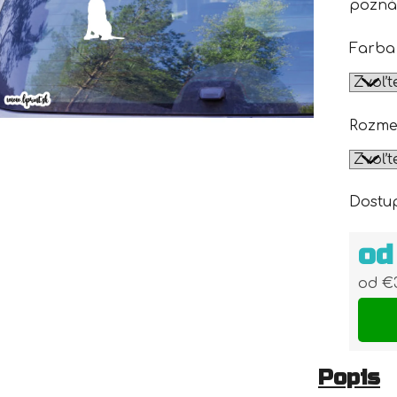
pozná
Farba
Rozme
Dostu
o
od
€
Jedn
Popis