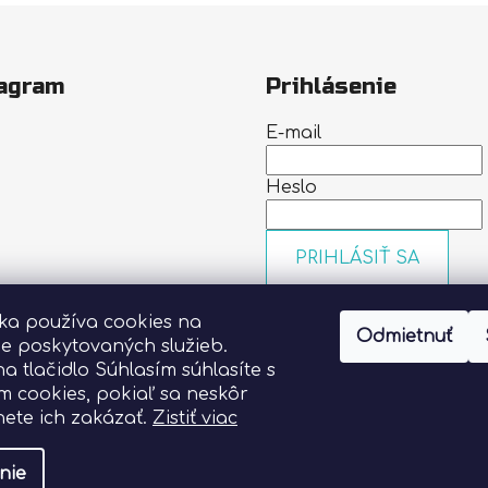
agram
Prihlásenie
E-mail
Heslo
PRIHLÁSIŤ SA
Nová registrácia
Zabudn
nka používa cookies na
heslo
Odmietnuť
Sledovať na Instagrame
ie poskytovaných služieb.
na tlačidlo Súhlasím súhlasíte s
m cookies, pokiaľ sa neskôr
ete ich zakázať.
Zistiť viac
nie