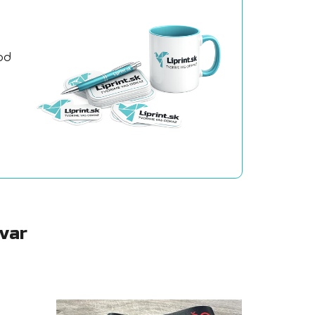
od
a
ovar