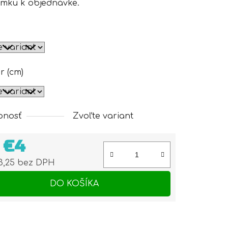
mku k objednávke.
r (cm)
pnosť
Zvoľte variant
d
€4
3,25
bez DPH
otková cena:
DO KOŠÍKA