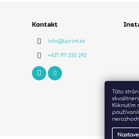
Z
á
Kontakt
Inst
p
ä
info
@
liprint.sk
t
i
+421 911 220 292
e
Táto strá
skvalitnen
Kliknutím 
používaní
nerozhodn
Nastave