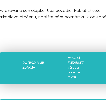
Vyrezávaná samolepka, bez pozadia. Pokiaľ chcete
zrkadlovo otočenú, napíšte nám poznámku k objedná
VYSOKÁ
DOPRAVA V SR
FLEXIBILITA
ZDARMA
výroba
nad 50 €
nálepiek na
mieru