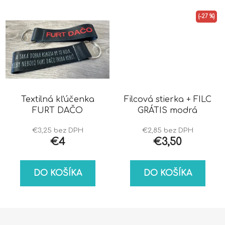
(–27 %)
Textilná kľúčenka
Filcová stierka + FILC
FURT DAČO
GRÁTIS modrá
€3,25 bez DPH
€2,85 bez DPH
€4
€3,50
DO KOŠÍKA
DO KOŠÍKA
Z