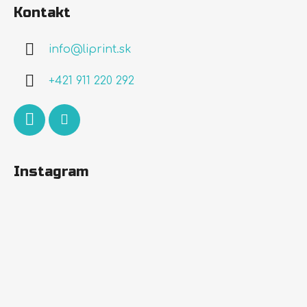
á
Kontakt
p
ä
info
@
liprint.sk
t
i
+421 911 220 292
e
Instagram