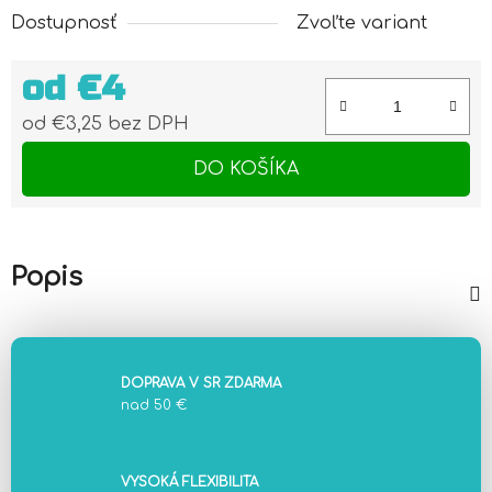
Dostupnosť
Zvoľte variant
od
€4
od
€3,25
bez DPH
Jednotková cena:
DO KOŠÍKA
Popis
DOPRAVA V SR ZDARMA
nad 50 €
VYSOKÁ FLEXIBILITA