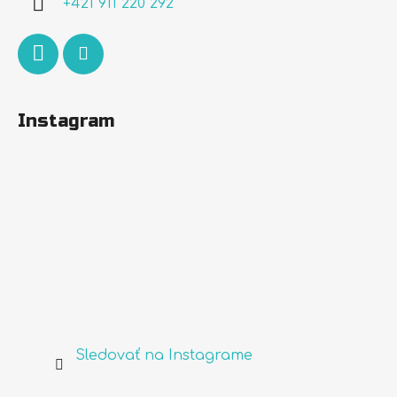
+421 911 220 292
e
Instagram
Sledovať na Instagrame