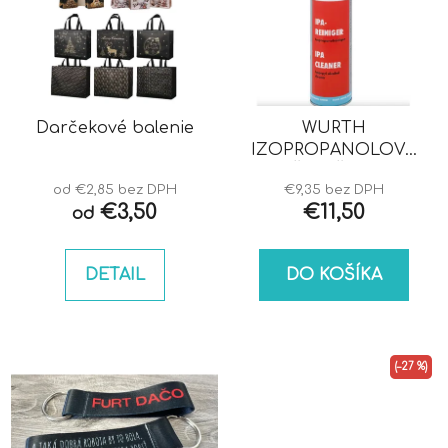
Darčekové balenie
WURTH
IZOPROPANOLOVÝ
ČISTIČ IPA
od €2,85 bez DPH
€9,35 bez DPH
€3,50
€11,50
od
DETAIL
DO KOŠÍKA
(–27 %)