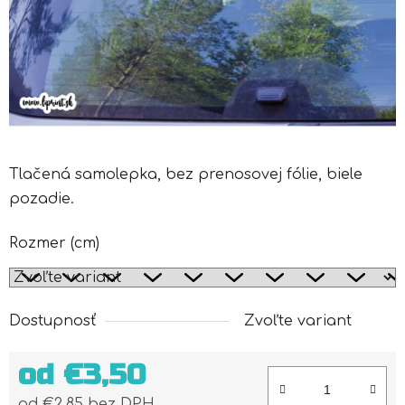
Tlačená samolepka, bez prenosovej fólie, biele
pozadie.
Rozmer (cm)
Dostupnosť
Zvoľte variant
od
€3,50
od
€2,85
bez DPH