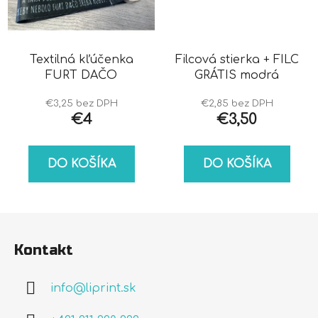
Textilná kľúčenka
Filcová stierka + FILC
FURT DAČO
GRÁTIS modrá
€3,25 bez DPH
€2,85 bez DPH
€4
€3,50
DO KOŠÍKA
DO KOŠÍKA
Z
á
Kontakt
p
ä
info
@
liprint.sk
t
i