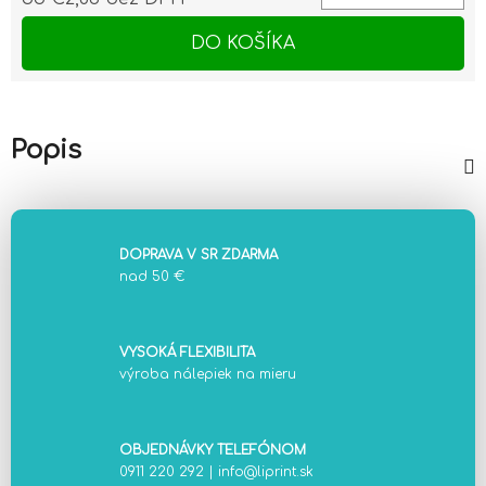
Jednotková cena:
DO KOŠÍKA
Popis
DOPRAVA V SR ZDARMA
nad 50 €
VYSOKÁ FLEXIBILITA
výroba nálepiek na mieru
OBJEDNÁVKY TELEFÓNOM
0911 220 292
|
info@liprint.sk