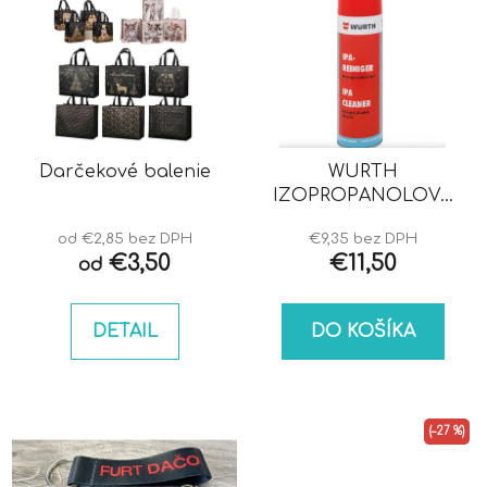
Darčekové balenie
WURTH
IZOPROPANOLOVÝ
ČISTIČ IPA
od €2,85 bez DPH
€9,35 bez DPH
€3,50
€11,50
od
DETAIL
DO KOŠÍKA
(–27 %)