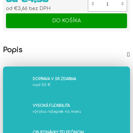
od
€3,66
bez DPH
Jednotková cena:
DO KOŠÍKA
Popis
DOPRAVA V SR ZDARMA
nad 50 €
VYSOKÁ FLEXIBILITA
výroba nálepiek na mieru
OBJEDNÁVKY TELEFÓNOM