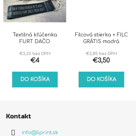
Textilná kľúčenka
Filcová stierka + FILC
FURT DAČO
GRÁTIS modrá
€3,25 bez DPH
€2,85 bez DPH
€4
€3,50
DO KOŠÍKA
DO KOŠÍKA
Z
á
Kontakt
p
ä
info
@
liprint.sk
t