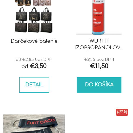
Darčekové balenie
WURTH
IZOPROPANOLOVÝ
ČISTIČ IPA
od €2,85 bez DPH
€9,35 bez DPH
€3,50
€11,50
od
DETAIL
DO KOŠÍKA
(–27 %)