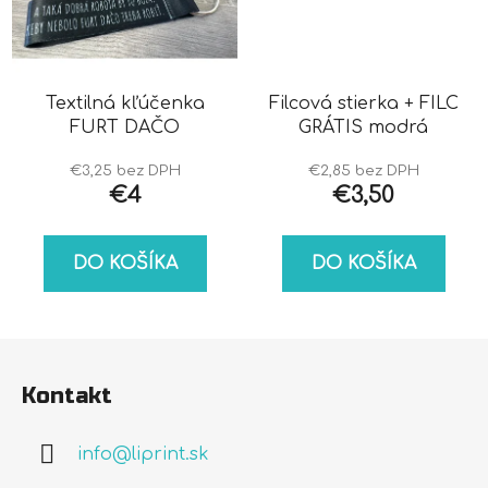
Textilná kľúčenka
Filcová stierka + FILC
FURT DAČO
GRÁTIS modrá
€3,25 bez DPH
€2,85 bez DPH
€4
€3,50
DO KOŠÍKA
DO KOŠÍKA
Z
á
Kontakt
p
ä
info
@
liprint.sk
t