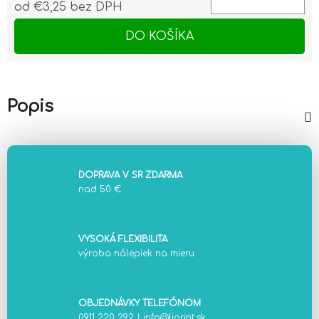
od
€3,25
bez DPH
Jednotková cena:
DO KOŠÍKA
Popis
DOPRAVA V SR ZDARMA
nad 50 €
VYSOKÁ FLEXIBILITA
výroba nálepiek na mieru
OBJEDNÁVKY TELEFÓNOM
0911 220 292
|
info@liprint.sk