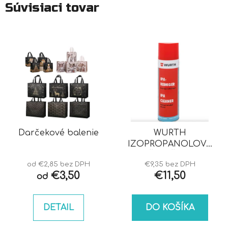
Súvisiaci tovar
Darčekové balenie
WURTH
IZOPROPANOLOVÝ
ČISTIČ IPA
od €2,85 bez DPH
€9,35 bez DPH
€3,50
€11,50
od
DETAIL
DO KOŠÍKA