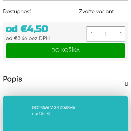
Dostupnosť
Zvoľte variant
od
€4,50
od
€3,66
bez DPH
Jednotková cena:
DO KOŠÍKA
Popis
DOPRAVA V SR ZDARMA
nad 50 €