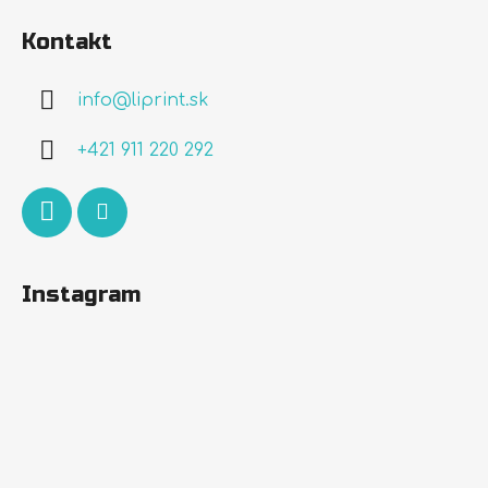
á
Kontakt
p
ä
info
@
liprint.sk
t
i
+421 911 220 292
e
Instagram