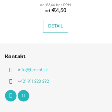
od €3,66 bez DPH
€4,50
od
DETAIL
Z
á
Kontakt
p
ä
info
@
liprint.sk
t
i
+421 911 220 292
e