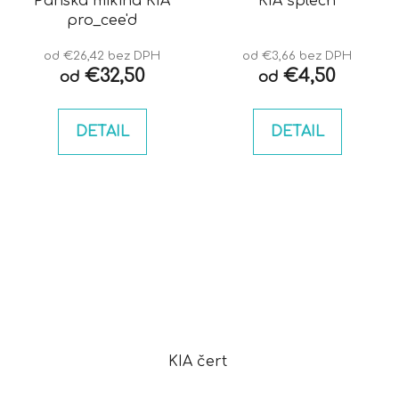
Pánska mikina KIA
KIA šplech
pro_cee'd
od €26,42 bez DPH
od €3,66 bez DPH
€32,50
€4,50
od
od
DETAIL
DETAIL
KIA čert