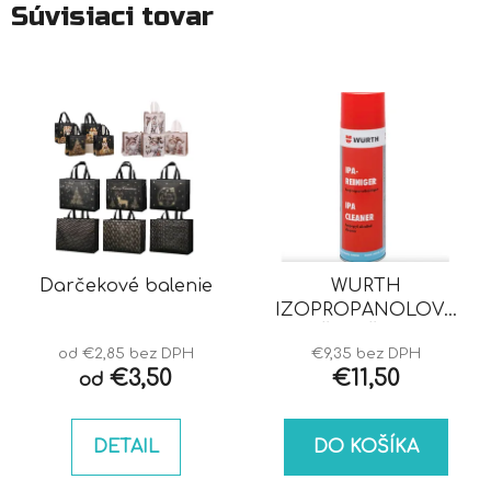
Súvisiaci tovar
Darčekové balenie
WURTH
IZOPROPANOLOVÝ
ČISTIČ IPA
od €2,85 bez DPH
€9,35 bez DPH
€3,50
€11,50
od
DETAIL
DO KOŠÍKA