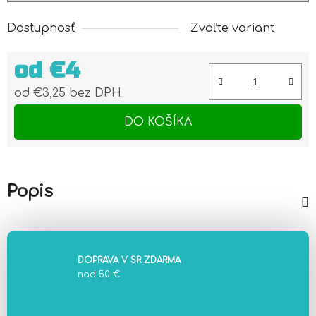
Dostupnosť
Zvoľte variant
od
€4
od
€3,25
bez DPH
Jednotková cena:
DO KOŠÍKA
Popis
DOPRAVA V SR ZDARMA
nad 50 €