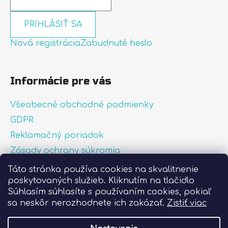
PRIHLÁSIŤ SA
Nová registrácia
Zabudnuté heslo
Informácie pre vás
Všeobecné obchodné podmienky
GDPR
Reklamačný poriadok
Zásady ochrany súkromia
Zásady používania súborov cookies
Táto stránka používa cookies na skvalitnenie
poskytovaných služieb. Kliknutím na tlačidlo
O nás
Súhlasím súhlasíte s používaním cookies, pokiaľ
FAQ
sa neskôr nerozhodnete ich zakázať.
Zistiť viac
Postup pri lepení nálepiek