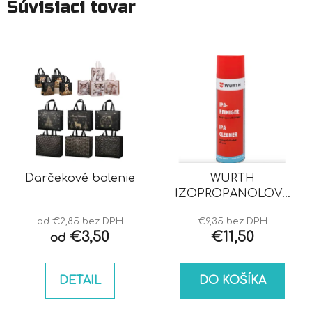
Súvisiaci tovar
Darčekové balenie
WURTH
IZOPROPANOLOVÝ
ČISTIČ IPA
od €2,85 bez DPH
€9,35 bez DPH
€3,50
€11,50
od
DETAIL
DO KOŠÍKA