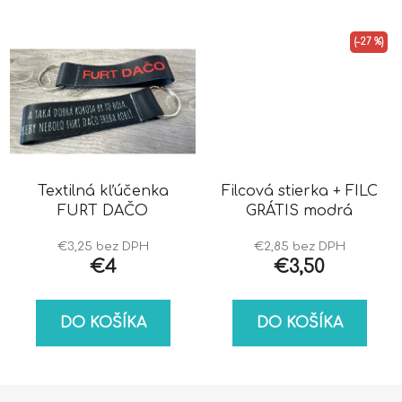
(–27 %)
Textilná kľúčenka
Filcová stierka + FILC
FURT DAČO
GRÁTIS modrá
€3,25 bez DPH
€2,85 bez DPH
€4
€3,50
DO KOŠÍKA
DO KOŠÍKA
Z