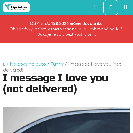
Hľadať
NÁKU
KOŠÍK
Od 4.8. do 16.8.2026 máme dovolenku.
Objednávky, prijaté v tomto termíne, budú vybavené po 16.8.
Ďakujeme za trpezlivosť. Liprint
Prejsť
na
obsah
Domov
/
Nálepky na auto
/
Funny
/
I message I love you (not
delivered)
I message I love you
(not delivered)