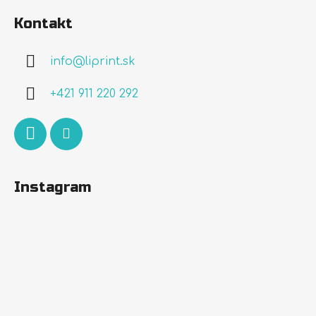
á
Kontakt
p
ä
info
@
liprint.sk
t
i
+421 911 220 292
e
Instagram