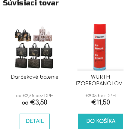
Súvisiaci tovar
Darčekové balenie
WURTH
IZOPROPANOLOVÝ
ČISTIČ IPA
od €2,85 bez DPH
€9,35 bez DPH
€3,50
€11,50
od
DETAIL
DO KOŠÍKA