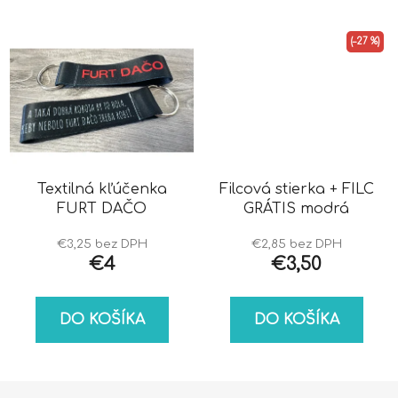
(–27 %)
Textilná kľúčenka
Filcová stierka + FILC
FURT DAČO
GRÁTIS modrá
€3,25 bez DPH
€2,85 bez DPH
€4
€3,50
DO KOŠÍKA
DO KOŠÍKA
Z