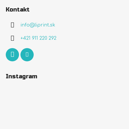
á
Kontakt
p
ä
info
@
liprint.sk
t
i
+421 911 220 292
e
Instagram