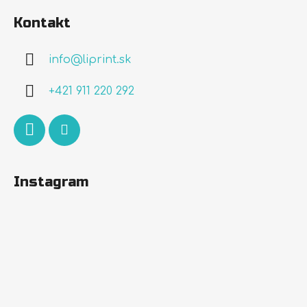
á
Kontakt
p
ä
info
@
liprint.sk
t
i
+421 911 220 292
e
Instagram