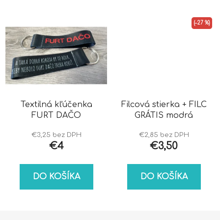
(–27 %)
Textilná kľúčenka
Filcová stierka + FILC
FURT DAČO
GRÁTIS modrá
€3,25 bez DPH
€2,85 bez DPH
€4
€3,50
DO KOŠÍKA
DO KOŠÍKA
Z