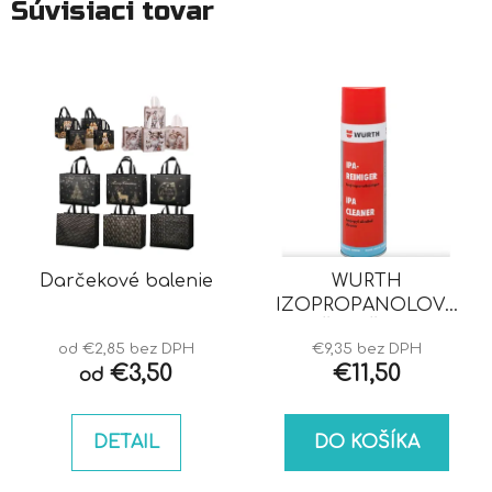
Súvisiaci tovar
Darčekové balenie
WURTH
IZOPROPANOLOVÝ
ČISTIČ IPA
od €2,85 bez DPH
€9,35 bez DPH
€3,50
€11,50
od
DETAIL
DO KOŠÍKA