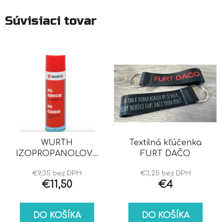
Súvisiaci tovar
WURTH
Textilná kľúčenka
IZOPROPANOLOVÝ
FURT DAČO
ČISTIČ IPA
€9,35 bez DPH
€3,25 bez DPH
€11,50
€4
DO KOŠÍKA
DO KOŠÍKA