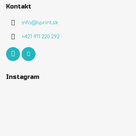
á
Kontakt
p
ä
info
@
liprint.sk
t
i
+421 911 220 292
e
Instagram