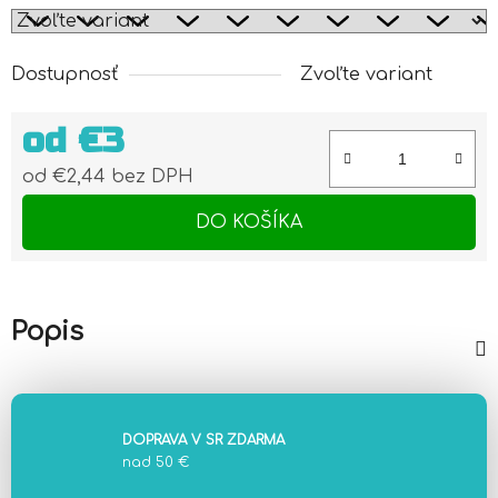
Dostupnosť
Zvoľte variant
od
€3
od
€2,44
bez DPH
Jednotková cena:
DO KOŠÍKA
Popis
DOPRAVA V SR ZDARMA
nad 50 €