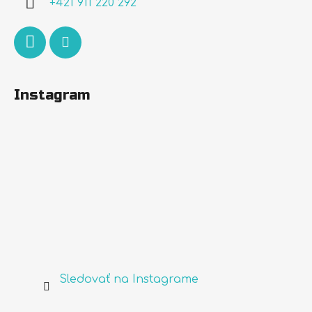
+421 911 220 292
e
Instagram
Sledovať na Instagrame