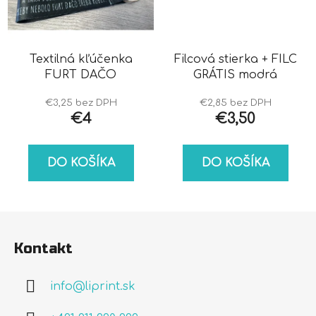
Textilná kľúčenka
Filcová stierka + FILC
FURT DAČO
GRÁTIS modrá
€3,25 bez DPH
€2,85 bez DPH
€4
€3,50
DO KOŠÍKA
DO KOŠÍKA
Z
á
Kontakt
p
ä
info
@
liprint.sk
t
i