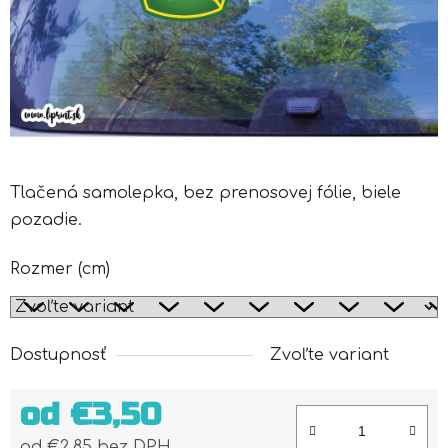
Tlačená samolepka, bez prenosovej fólie, biele
pozadie.
Rozmer (cm)
Dostupnosť
Zvoľte variant
od
€3,50
od
€2,85
bez DPH