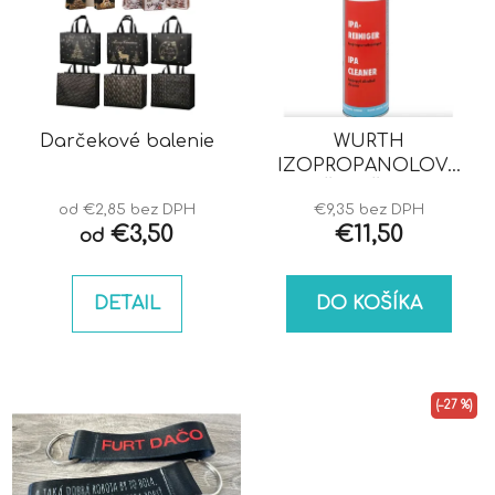
Darčekové balenie
WURTH
IZOPROPANOLOVÝ
ČISTIČ IPA
od €2,85 bez DPH
€9,35 bez DPH
€3,50
€11,50
od
DETAIL
DO KOŠÍKA
(–27 %)