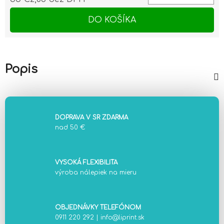
Jednotková cena:
DO KOŠÍKA
Popis
DOPRAVA V SR ZDARMA
nad 50 €
VYSOKÁ FLEXIBILITA
výroba nálepiek na mieru
OBJEDNÁVKY TELEFÓNOM
0911 220 292
|
info@liprint.sk