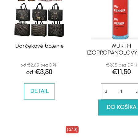
Darčekové balenie
WURTH
IZOPROPANOLOVÝ 
IPA
od €2,85 bez DPH
€9,35 bez DPH
€3,50
€11,50
od
DETAIL
DO KOŠÍKA
(–27 %)