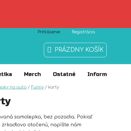
Prihlásenie
Registrácia
Zásady používania súborov cookies
O nás
FAQ
PRÁZDNY KOŠÍK
NÁKUPNÝ
KOŠÍK
tika
Merch
Ostatné
Informácie
v
epky na auto
/
Funny
/
karty
ty
ávaná samolepka, bez pozadia. Pokiaľ
 zrkadlovo otočenú, napíšte nám