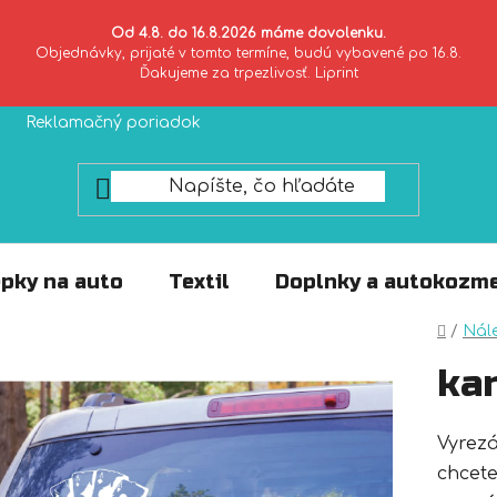
Od 4.8. do 16.8.2026 máme dovolenku.
Objednávky, prijaté v tomto termíne, budú vybavené po 16.8.
Ďakujeme za trpezlivosť. Liprint
Reklamačný poriadok
Zásady ochrany súkromia
pky na auto
Textil
Doplnky a autokozme
Domo
/
Nál
kar
Vyrez
chcete