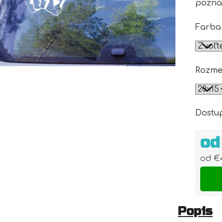
pozná
Farba
Rozme
Dostu
o
od
€
Jedn
Popis