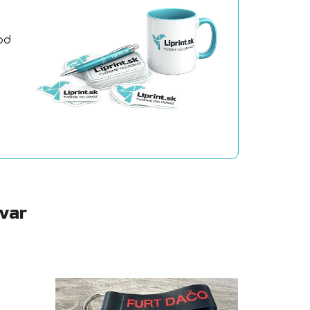
od
a
ovar