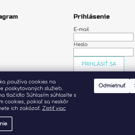
agram
Prihlásenie
E-mail
Heslo
PRIHLÁSIŤ SA
Nová registrácia
Zabudn
nka používa cookies na
heslo
Odmietnuť
Sledovať na Instagrame
ie poskytovaných služieb.
na tlačidlo Súhlasím súhlasíte s
m cookies, pokiaľ sa neskôr
ete ich zakázať.
Zistiť viac
nie
vyhradené.
Upraviť nastavenie cookies