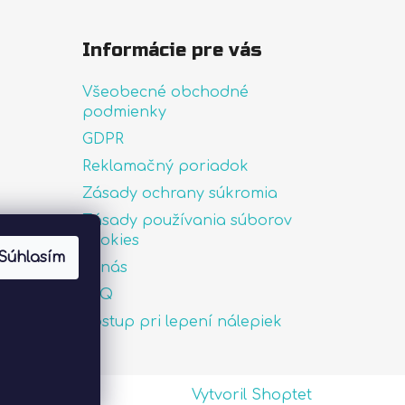
Informácie pre vás
Všeobecné obchodné
podmienky
GDPR
Reklamačný poriadok
Zásady ochrany súkromia
Zásady používania súborov
uté
cookies
Súhlasím
O nás
FAQ
Postup pri lepení nálepiek
Vytvoril Shoptet