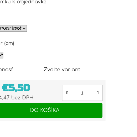
mku k objednávke.
r (cm)
pnosť
Zvoľte variant
d
€5,50
4,47
bez DPH
otková cena:
DO KOŠÍKA