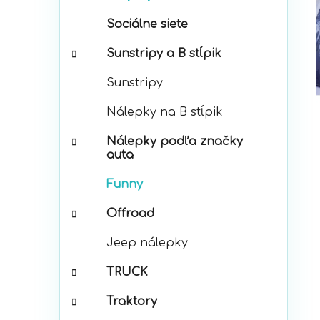
p
r
a
Sociálne siete
i
n
e
e
Sunstripy a B stĺpik
l
Sunstripy
Nálepky na B stĺpik
Nálepky podľa značky
auta
Funny
Offroad
Jeep nálepky
TRUCK
Traktory