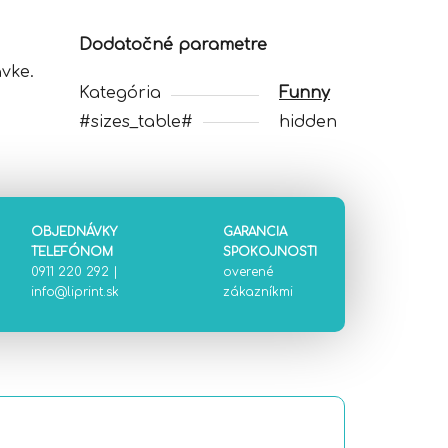
Dodatočné parametre
vke.
Kategória
Funny
#sizes_table#
hidden
OBJEDNÁVKY
GARANCIA
TELEFÓNOM
SPOKOJNOSTI
0911 220 292
|
overené
info@liprint.sk
zákazníkmi