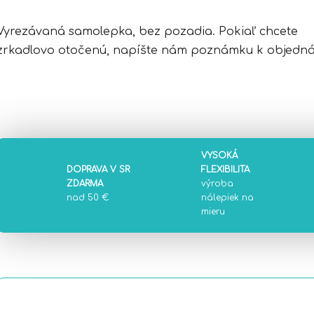
Vyrezávaná samolepka, bez pozadia. Pokiaľ chcete
zrkadlovo otočenú, napíšte nám poznámku k objedná
VYSOKÁ
DOPRAVA V SR
FLEXIBILITA
ZDARMA
výroba
nad 50 €
nálepiek na
mieru