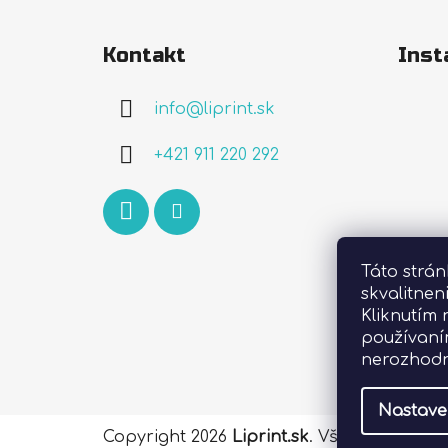
Z
á
Kontakt
Inst
p
ä
info
@
liprint.sk
t
i
+421 911 220 292
e
Táto strá
skvalitnen
Kliknutím 
používaní
nerozhodn
Nastave
Copyright 2026
Liprint.sk
. Všetky práva 