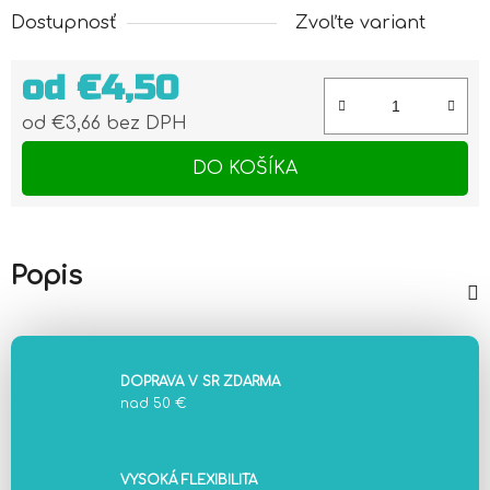
Dostupnosť
Zvoľte variant
od
€4,50
od
€3,66
bez DPH
Jednotková cena:
DO KOŠÍKA
Popis
DOPRAVA V SR ZDARMA
nad 50 €
VYSOKÁ FLEXIBILITA