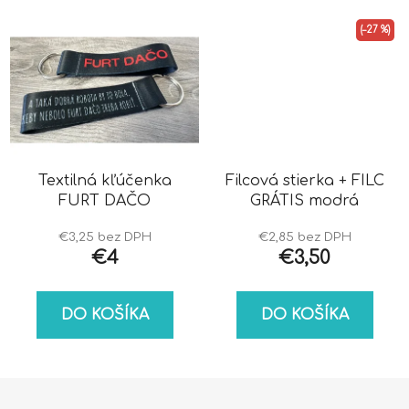
(–27 %)
Textilná kľúčenka
Filcová stierka + FILC
FURT DAČO
GRÁTIS modrá
€3,25 bez DPH
€2,85 bez DPH
€4
€3,50
DO KOŠÍKA
DO KOŠÍKA
Z