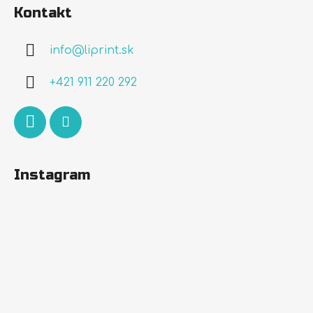
á
Kontakt
p
ä
info
@
liprint.sk
t
i
+421 911 220 292
e
Instagram