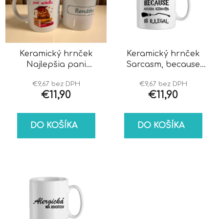
i
o
s
d
p
u
r
k
o
Keramický hrnček
Keramický hrnček
t
Najlepšia pani
Sarcasm, because
d
o
učiteľka
Avada Kedavra is
u
v
€9,67 bez DPH
€9,67 bez DPH
illegal
k
€11,90
€11,90
t
o
DO KOŠÍKA
DO KOŠÍKA
v