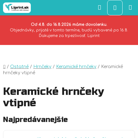
Hľadať
NÁKU
KOŠÍK
Od 4.8. do 16.8.2026 máme dovolenku.
Objednávky, prijaté v tomto termíne, budú vybavené po 16.8.
Ďakujeme za trpezlivosť. Liprint
Prejsť
na
obsah
Domov
/
Ostatné
/
Hrnčeky
/
Keramické hrnčeky
/
Keramické
hrnčeky vtipné
Keramické hrnčeky
vtipné
Najpredávanejšie