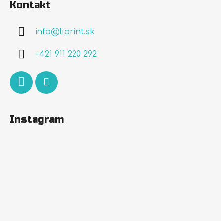
Kontakt
p
ä
info
@
liprint.sk
t
i
+421 911 220 292
e
Instagram