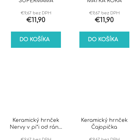
SUPERMAMA
MATKA ROKA
€9,67 bez DPH
€9,67 bez DPH
€11,90
€11,90
DO KOŠÍKA
DO KOŠÍKA
Keramický hrnček
Keramický hrnček
Nervy v pi*i od rána
Čajopička
cenzurované
€9,67 bez DPH
€9,67 bez DPH