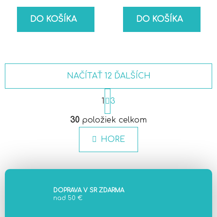
DO KOŠÍKA
DO KOŠÍKA
NAČÍTAŤ 12 ĎALŠÍCH
S
t
1
3
r
O
á
30
položiek celkom
v
n
l
k
HORE
á
o
d
v
a
a
c
n
i
i
DOPRAVA V SR ZDARMA
e
e
nad 50 €
p