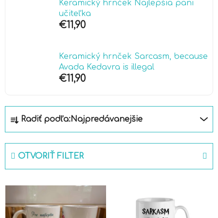
Keramický hrnček Najlepšia pani
učiteľka
€11,90
Keramický hrnček Sarcasm, because
Avada Kedavra is illegal
€11,90
R
Radiť podľa:
Najpredávanejšie
a
d
e
OTVORIŤ FILTER
n
i
V
e
ý
p
p
r