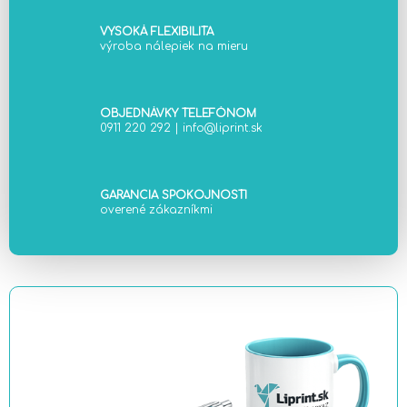
r
v
VYSOKÁ FLEXIBILITA
k
výroba nálepiek na mieru
y
v
ý
OBJEDNÁVKY TELEFÓNOM
p
0911 220 292
|
info@liprint.sk
i
s
u
GARANCIA SPOKOJNOSTI
overené zákazníkmi